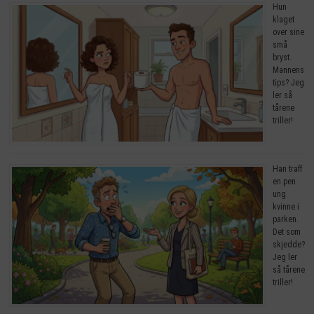
Hun
klaget
over sine
små
bryst.
Mannens
tips? Jeg
ler så
tårene
triller!
Han traff
en pen
ung
kvinne i
parken.
Det som
skjedde?
Jeg ler
så tårene
triller!