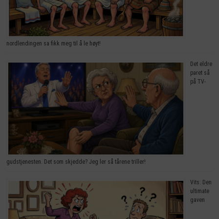
nordlendingen sa fikk meg til å le høyt!
Det eldre
paret så
på TV-
gudstjenesten. Det som skjedde? Jeg ler så tårene triller!
Vits: Den
ultimate
gaven