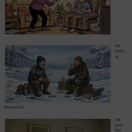
Vits:
Isfiske
og
ekteskapsråd
Jeg
synes
ikke