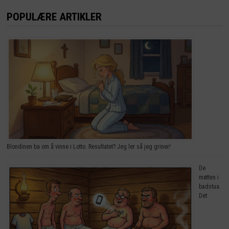
POPULÆRE ARTIKLER
Blondinen ba om å vinne i Lotto. Resultatet? Jeg ler så jeg griner!
De
møttes i
badstua.
Det