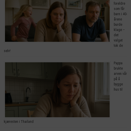
foreldre
som får
barn i 40-
årene
burde
klage –
det
valget
tok de
selv!
Pappa
brukte
arven vår
på å
bygge
hus til
kjæresten i Thailand