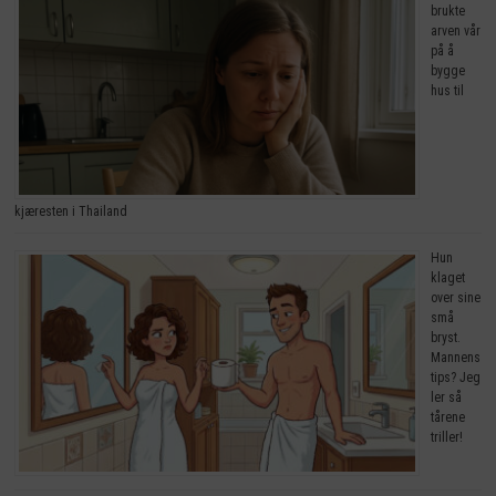
brukte
arven vår
på å
bygge
hus til
kjæresten i Thailand
Hun
klaget
over sine
små
bryst.
Mannens
tips? Jeg
ler så
tårene
triller!