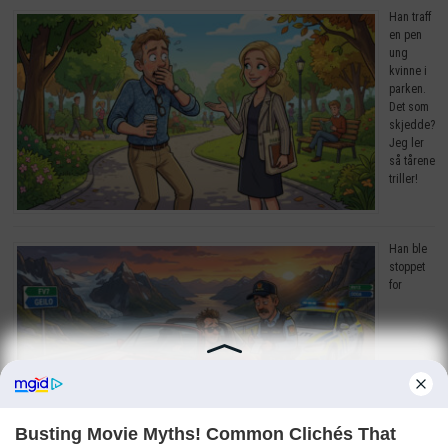
Han traff
en pen
ung
kvinne i
parken.
Det som
skjedde?
Jeg ler
så tårene
triller!
Han ble
stoppet
for