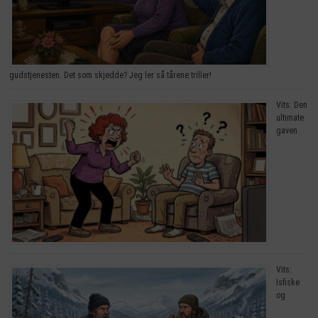
gudstjenesten. Det som skjedde? Jeg ler så tårene triller!
Vits: Den
ultimate
gaven
Vits:
Isfiske
og