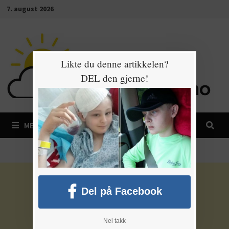
Gå
7. august 2026
til
innhold
Likte du denne artikkelen?
DEL den gjerne!
MENY
Del på Facebook
Nei takk