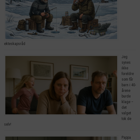
ekteskapsråd
Jeg
synes
ikke
foreldre
som får
barn i 40-
årene
burde
klage –
det
valget
tok de
selv!
Pappa