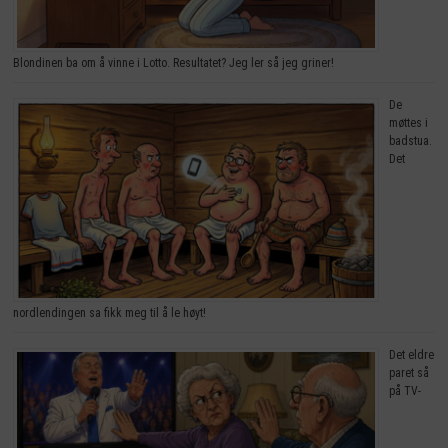
Blondinen ba om å vinne i Lotto. Resultatet? Jeg ler så jeg griner!
De
møttes i
badstua.
Det
nordlendingen sa fikk meg til å le høyt!
Det eldre
paret så
på TV-