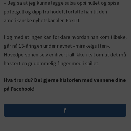
– Jeg sa at jeg kunne legge salsa oppi hullet og spise
potetgull og dipp fra hodet, fortalte han til den
amerikanske nyhetskanalen Fox10.
I og med at ingen kan forklare hvordan han kom tilbake,
går nå 13-åringen under navnet «mirakelgutten».
Hovedpersonen selv er ihvertfall ikke i tvil om at det må
ha vært en gudommelig finger med i spillet.
Hva tror du? Del gjerne historien med vennene dine
på Facebook!