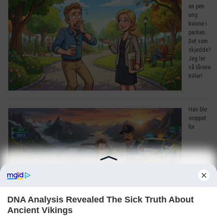
en pen
ung
kvinne i
parken.
Det som
skjedde?
Jeg ler
så tårene
triller!
Han ble
stoppet
for
råkjøring. Grunnen? Jeg ler så tårene triller!