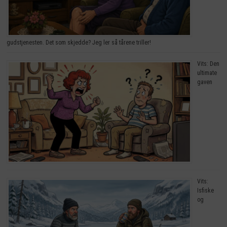
gudstjenesten. Det som skjedde? Jeg ler så tårene triller!
Vits: Den
ultimate
gaven
Vits:
Isfiske
og