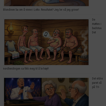
Blondinen ba om å vinne i Lotto. Resultatet? Jeg ler så jeg griner!
De
møttes i
badstua.
Det
nordlendingen sa fikk meg til å le høyt!
Det eldre
paret så
på TV-