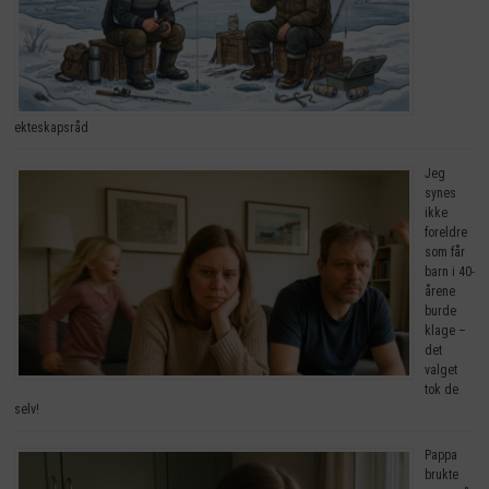
ekteskapsråd
Jeg
synes
ikke
foreldre
som får
barn i 40-
årene
burde
klage –
det
valget
tok de
selv!
Pappa
brukte