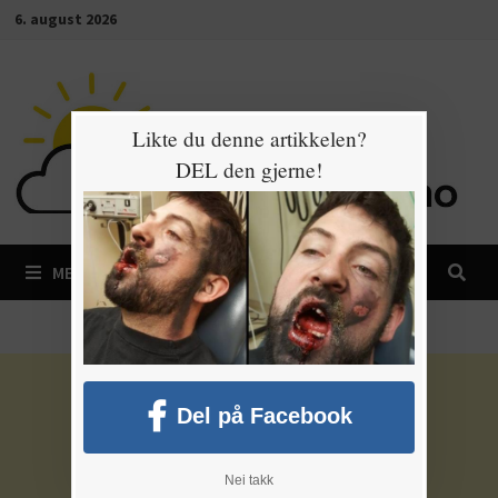
Gå
6. august 2026
til
innhold
Likte du denne artikkelen?
DEL den gjerne!
MENY
Del på Facebook
Nei takk