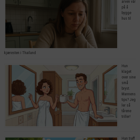
arven vår
på å
bygge
hus til
kjæresten i Thailand
Hun
klaget
over sine
små
bryst.
Mannens
tips? Jeg
ler så
tårene
triller!
Han traff