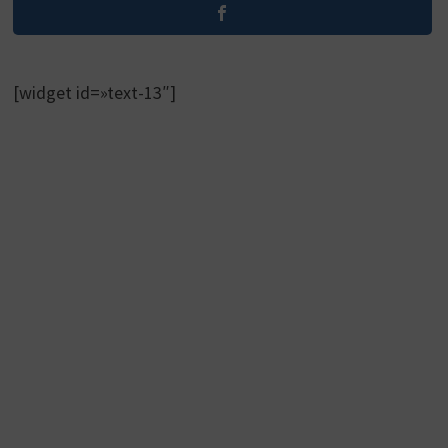
[widget id=»text-13″]