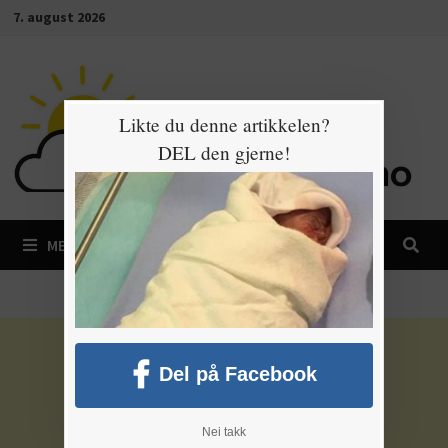
Gå
7. august 2026
til
innhold
Likte du denne artikkelen?
DEL den gjerne!
MENY
Del på Facebook
Nei takk