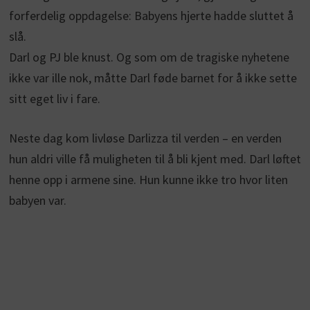
forferdelig oppdagelse: Babyens hjerte hadde sluttet å
slå.
Darl og PJ ble knust. Og som om de tragiske nyhetene
ikke var ille nok, måtte Darl føde barnet for å ikke sette
sitt eget liv i fare.
Neste dag kom livløse Darlizza til verden – en verden
hun aldri ville få muligheten til å bli kjent med. Darl løftet
henne opp i armene sine. Hun kunne ikke tro hvor liten
babyen var.