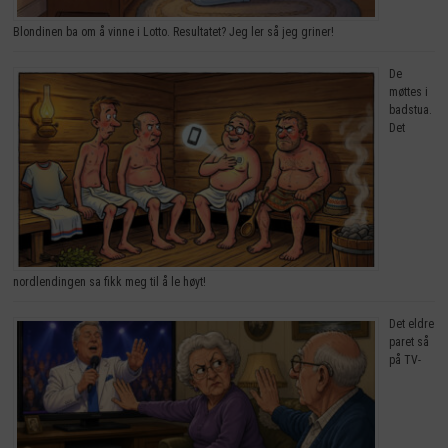
Blondinen ba om å vinne i Lotto. Resultatet? Jeg ler så jeg griner!
De
møttes i
badstua.
Det
nordlendingen sa fikk meg til å le høyt!
Det eldre
paret så
på TV-