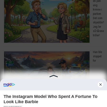
en pen
ung
kvinne i
parken.
Det som
skjedde?
Jeg ler
så tårene
triller!
Han ble
stoppet
for
råkjøring. Grunnen? Jeg ler så tårene triller!