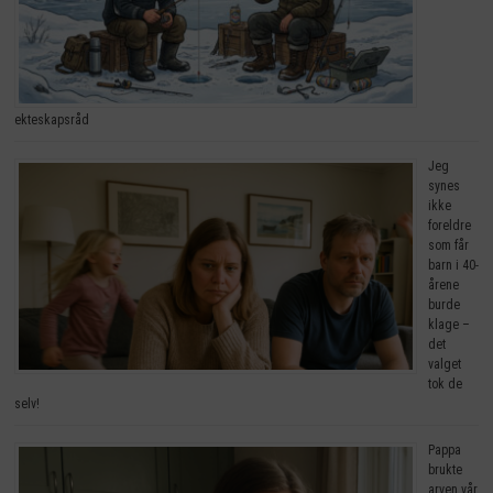
ekteskapsråd
Jeg
synes
ikke
foreldre
som får
barn i 40-
årene
burde
klage –
det
valget
tok de
selv!
Pappa
brukte
arven vår