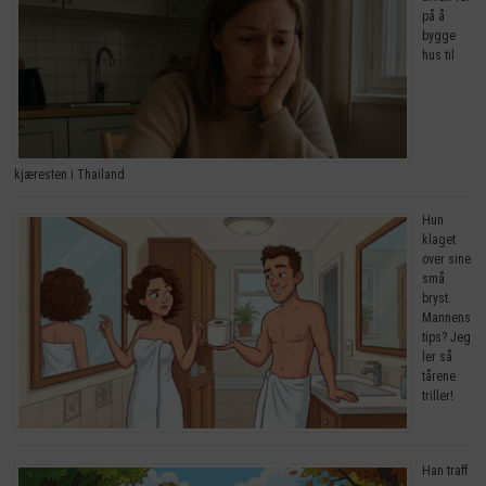
på å
bygge
hus til
kjæresten i Thailand
Hun
klaget
over sine
små
bryst.
Mannens
tips? Jeg
ler så
tårene
triller!
Han traff