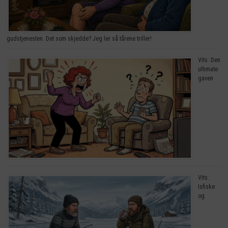
gudstjenesten. Det som skjedde? Jeg ler så tårene triller!
Vits: Den
ultimate
gaven
Vits:
Isfiske
og