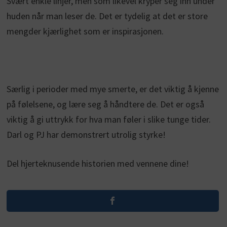
Svært enkle linjer, men som likevel kryper seg inn under
huden når man leser de. Det er tydelig at det er store
mengder kjærlighet som er inspirasjonen.
Særlig i perioder med mye smerte, er det viktig å kjenne
på følelsene, og lære seg å håndtere de. Det er også
viktig å gi uttrykk for hva man føler i slike tunge tider.
Darl og PJ har demonstrert utrolig styrke!
Del hjerteknusende historien med vennene dine!