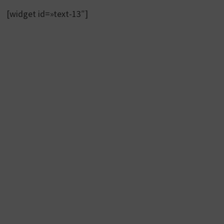
[widget id=»text-13″]