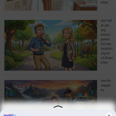
triller!
Han traff
en pen
ung
kvinne i
parken.
Det som
skjedde?
Jeg ler
så tårene
triller!
Han ble
stoppet
for