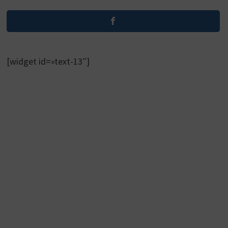
[widget id=»text-13″]