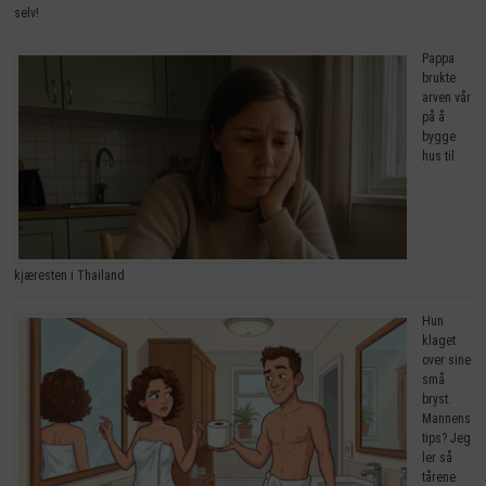
selv!
Pappa
brukte
arven vår
på å
bygge
hus til
kjæresten i Thailand
Hun
klaget
over sine
små
bryst.
Mannens
tips? Jeg
ler så
tårene