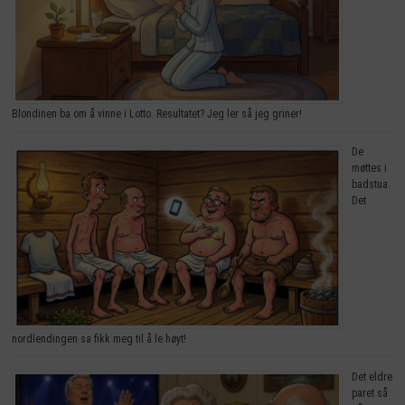
Blondinen ba om å vinne i Lotto. Resultatet? Jeg ler så jeg griner!
De
møttes i
badstua.
Det
nordlendingen sa fikk meg til å le høyt!
Det eldre
paret så