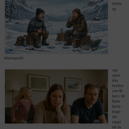
Isfiske
og
ekteskapsråd
Jeg
synes
ikke
foreldre
som får
barn i 40-
årene
burde
klage –
det
valget
tok de