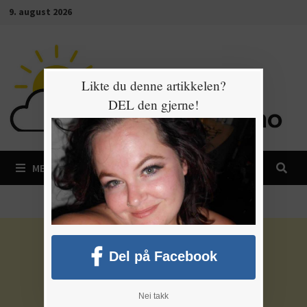
Gå
9. august 2026
til
innhold
Likte du denne artikkelen?
DEL den gjerne!
MENY
Del på Facebook
Nei takk