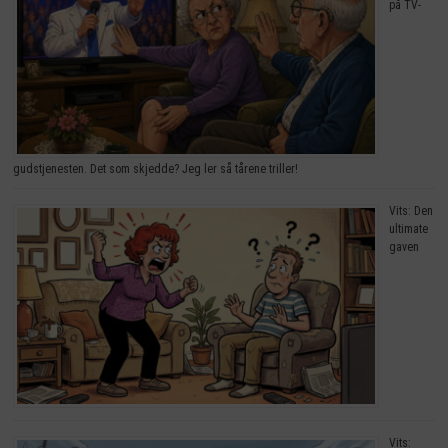
på TV-
gudstjenesten. Det som skjedde? Jeg ler så tårene triller!
Vits: Den
ultimate
gaven
Vits: