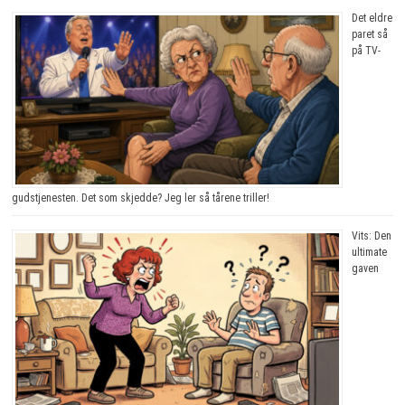
Det eldre
paret så
på TV-
gudstjenesten. Det som skjedde? Jeg ler så tårene triller!
Vits: Den
ultimate
gaven