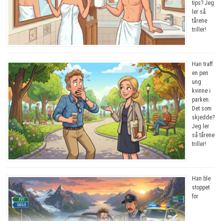
tips? Jeg
ler så
tårene
triller!
Han traff
en pen
ung
kvinne i
parken.
Det som
skjedde?
Jeg ler
så tårene
triller!
Han ble
stoppet
for