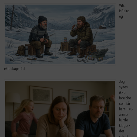
Vits:
Isfiske
og
ekteskapsråd
Jeg
synes
ikke
foreldre
som får
barn i 40-
årene
burde
klage –
det
valget