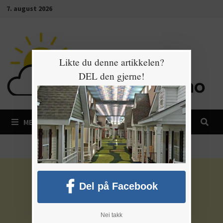
Gå
7. august 2026
til
innhold
Likte du denne artikkelen?
DEL den gjerne!
MENY
Del på Facebook
Nei takk