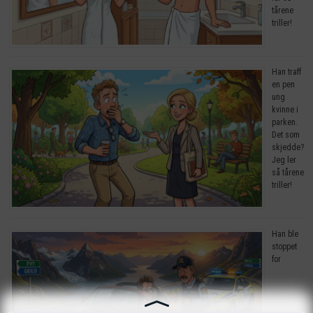
tårene
triller!
Han traff
en pen
ung
kvinne i
parken.
Det som
skjedde?
Jeg ler
så tårene
triller!
Han ble
stoppet
for