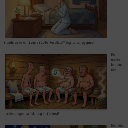
Blondinen ba om å vinne i Lotto. Resultatet? Jeg ler så jeg griner!
De
møttes i
badstua.
Det
nordlendingen sa fikk meg til å le høyt!
Det eldre