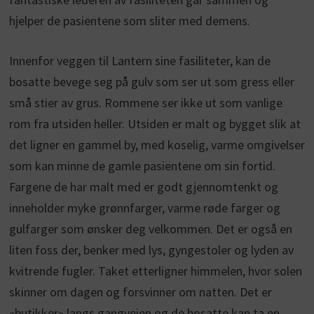
hjelper de pasientene som sliter med demens.
Innenfor veggen til Lantern sine fasiliteter, kan de
bosatte bevege seg på gulv som ser ut som gress eller
små stier av grus. Rommene ser ikke ut som vanlige
rom fra utsiden heller. Utsiden er malt og bygget slik at
det ligner en gammel by, med koselig, varme omgivelser
som kan minne de gamle pasientene om sin fortid.
Fargene de har malt med er godt gjennomtenkt og
inneholder myke grønnfarger, varme røde farger og
gulfarger som ønsker deg velkommen. Det er også en
liten foss der, benker med lys, gyngestoler og lyden av
kvitrende fugler. Taket etterligner himmelen, hvor solen
skinner om dagen og forsvinner om natten. Det er
«butikker» langs gangveien og de bosatte kan ta en