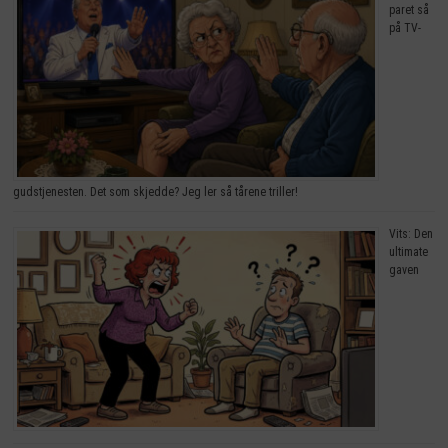
paret så
på TV-
gudstjenesten. Det som skjedde? Jeg ler så tårene triller!
Vits: Den
ultimate
gaven