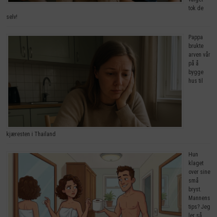
tok de
selv!
Pappa
brukte
arven vår
på å
bygge
hus til
kjæresten i Thailand
Hun
klaget
over sine
små
bryst.
Mannens
tips? Jeg
ler så