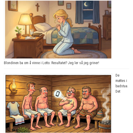
Blondinen ba om å vinne i Lotto. Resultatet? Jeg ler så jeg griner!
De
møttes i
badstua.
Det