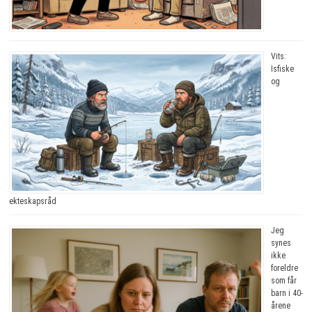
Vits:
Isfiske
og
ekteskapsråd
Jeg
synes
ikke
foreldre
som får
barn i 40-
årene