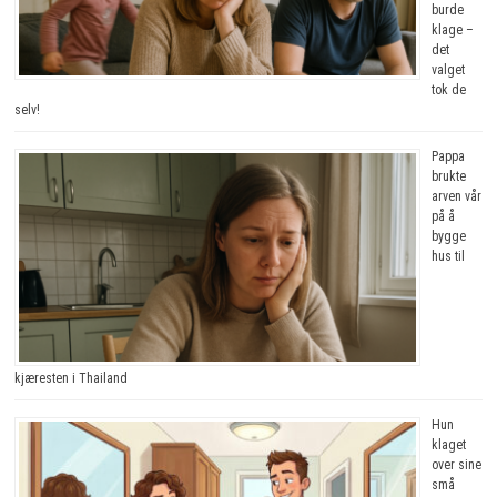
burde
klage –
det
valget
tok de
selv!
Pappa
brukte
arven vår
på å
bygge
hus til
kjæresten i Thailand
Hun
klaget
over sine
små