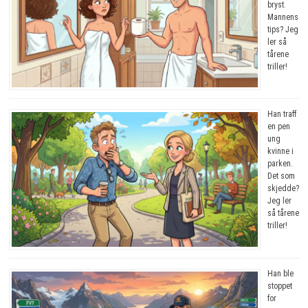
bryst.
Mannens
tips? Jeg
ler så
tårene
triller!
Han traff
en pen
ung
kvinne i
parken.
Det som
skjedde?
Jeg ler
så tårene
triller!
Han ble
stoppet
for