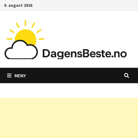
Gå
9. august 2026
til
innhold
MENY