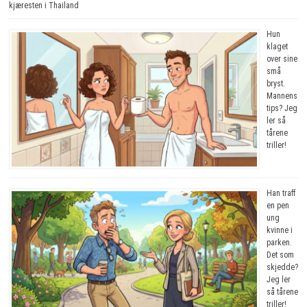
kjæresten i Thailand
Hun
klaget
over sine
små
bryst.
Mannens
tips? Jeg
ler så
tårene
triller!
Han traff
en pen
ung
kvinne i
parken.
Det som
skjedde?
Jeg ler
så tårene
triller!