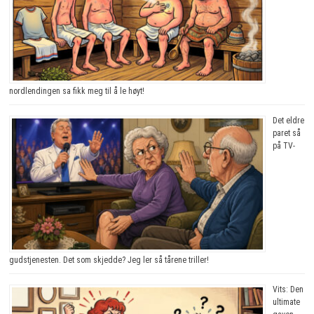
nordlendingen sa fikk meg til å le høyt!
Det eldre
paret så
på TV-
gudstjenesten. Det som skjedde? Jeg ler så tårene triller!
Vits: Den
ultimate