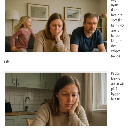
synes
ikke
foreldre
som får
barn i 40-
årene
burde
klage –
det
valget
tok de
selv!
Pappa
brukte
arven vår
på å
bygge
hus til