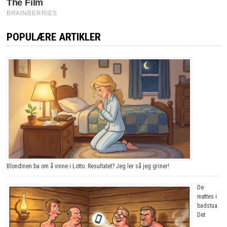
POPULÆRE ARTIKLER
Blondinen ba om å vinne i Lotto. Resultatet? Jeg ler så jeg griner!
De
møttes i
badstua.
Det