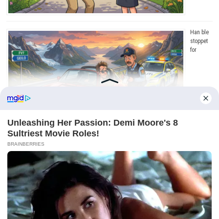
Han ble
stoppet
for
råkjøring. Grunnen? Jeg ler så tårene triller!
Copyright © 2026
Dagens Beste
. Drevet av
WordPress
og
Bam
.