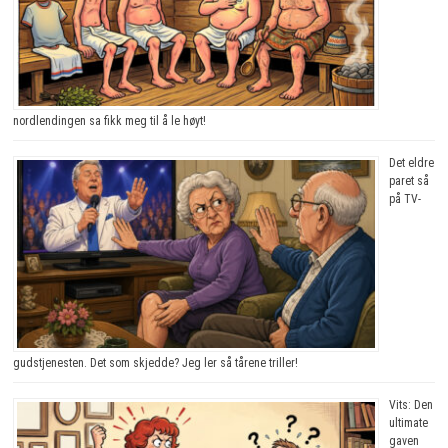
nordlendingen sa fikk meg til å le høyt!
Det eldre
paret så
på TV-
gudstjenesten. Det som skjedde? Jeg ler så tårene triller!
Vits: Den
ultimate
gaven