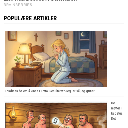
POPULÆRE ARTIKLER
Blondinen ba om å vinne i Lotto. Resultatet? Jeg ler så jeg griner!
De
møttes i
badstua.
Det