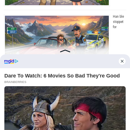
Han ble
stoppet
for
råkjøring. Grunnen? Jeg ler så tårene triller!
Copyright © 2026
Dagens Beste
. Drevet av
WordPress
og
Bam
.