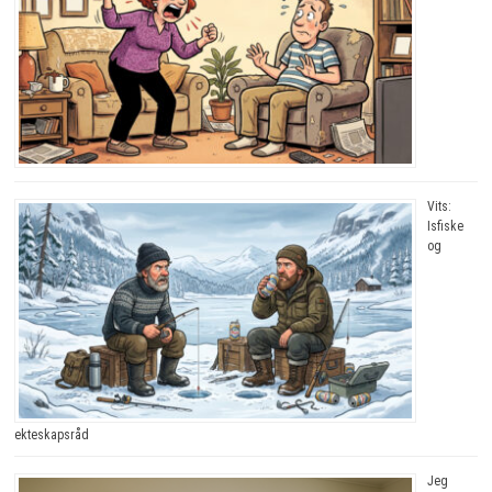
Vits:
Isfiske
og
ekteskapsråd
Jeg