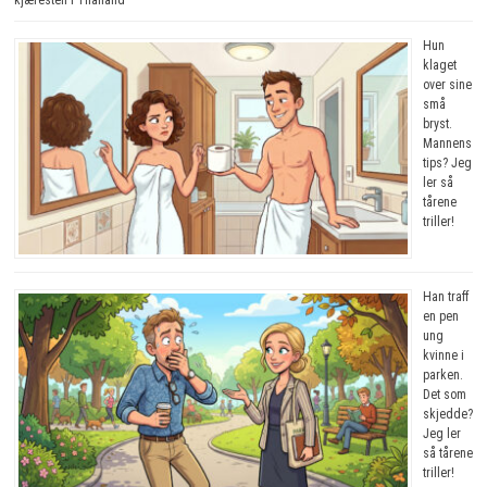
Hun
klaget
over sine
små
bryst.
Mannens
tips? Jeg
ler så
tårene
triller!
Han traff
en pen
ung
kvinne i
parken.
Det som
skjedde?
Jeg ler
så tårene
triller!