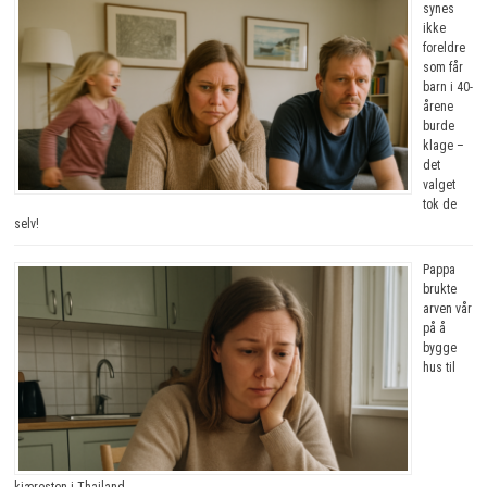
synes
ikke
foreldre
som får
barn i 40-
årene
burde
klage –
det
valget
tok de
selv!
Pappa
brukte
arven vår
på å
bygge
hus til
kjæresten i Thailand