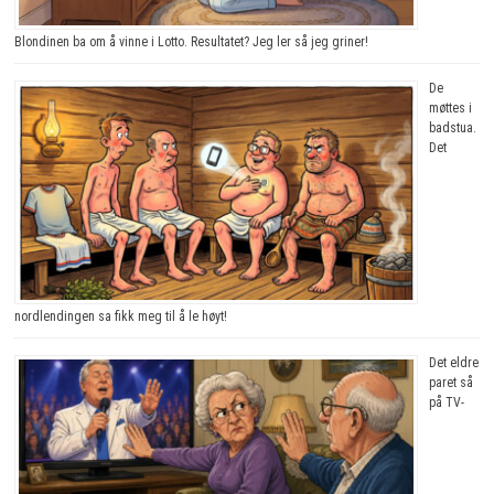
Blondinen ba om å vinne i Lotto. Resultatet? Jeg ler så jeg griner!
De
møttes i
badstua.
Det
nordlendingen sa fikk meg til å le høyt!
Det eldre
paret så
på TV-