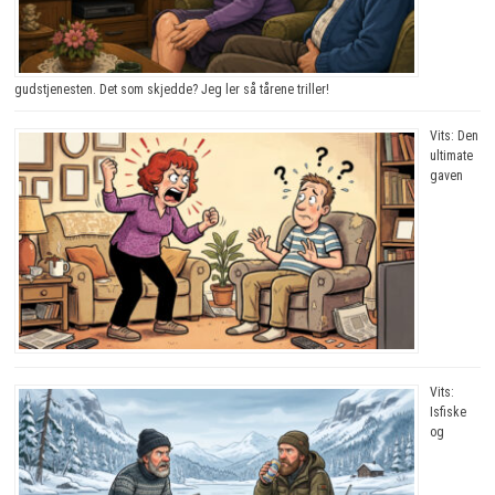
gudstjenesten. Det som skjedde? Jeg ler så tårene triller!
Vits: Den
ultimate
gaven
Vits:
Isfiske
og