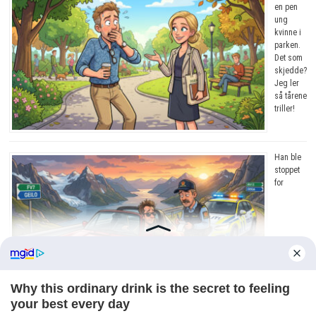
en pen
ung
kvinne i
parken.
Det som
skjedde?
Jeg ler
så tårene
triller!
Han ble
stoppet
for
råkjøring. Grunnen? Jeg ler så tårene triller!