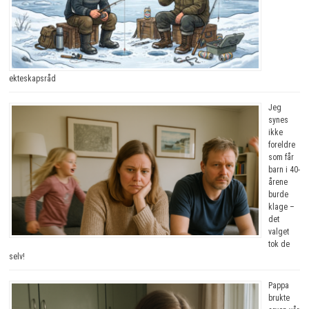
ekteskapsråd
Jeg
synes
ikke
foreldre
som får
barn i 40-
årene
burde
klage –
det
valget
tok de
selv!
Pappa
brukte