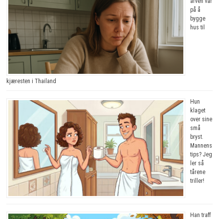
arven vår
på å
bygge
hus til
kjæresten i Thailand
Hun
klaget
over sine
små
bryst.
Mannens
tips? Jeg
ler så
tårene
triller!
Han traff