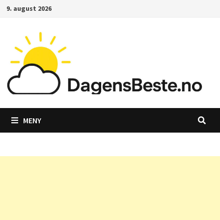
Gå
9. august 2026
til
innhold
MENY