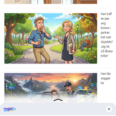
Han traff
en pen
ung
kvinne i
parken.
Det som
skjedde?
Jeg ler
så tårene
triller!
Han ble
stoppet
for