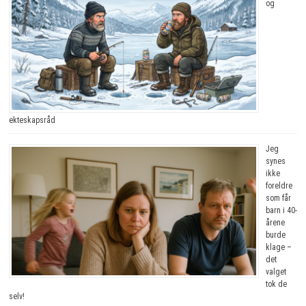
og
ekteskapsråd
Jeg
synes
ikke
foreldre
som får
barn i 40-
årene
burde
klage –
det
valget
tok de
selv!