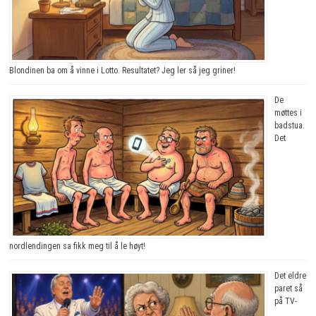
Blondinen ba om å vinne i Lotto. Resultatet? Jeg ler så jeg griner!
De
møttes i
badstua.
Det
nordlendingen sa fikk meg til å le høyt!
Det eldre
paret så
på TV-