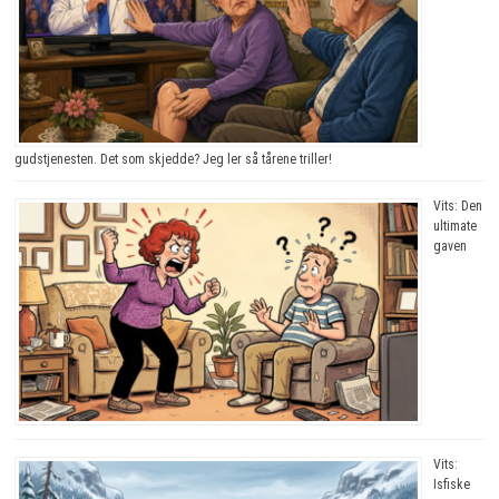
gudstjenesten. Det som skjedde? Jeg ler så tårene triller!
Vits: Den
ultimate
gaven
Vits:
Isfiske