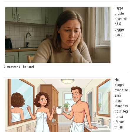
Pappa
brukte
arven vår
på å
bygge
hus til
kjæresten i Thailand
Hun
klaget
over sine
små
bryst.
Mannens
tips? Jeg
ler så
tårene
triller!