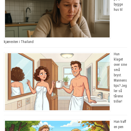
bygge
hus til
kjæresten i Thailand
Hun
klaget
over sine
små
bryst.
Mannens
tips? Jeg
ler så
tårene
triller!
Han traff
en pen