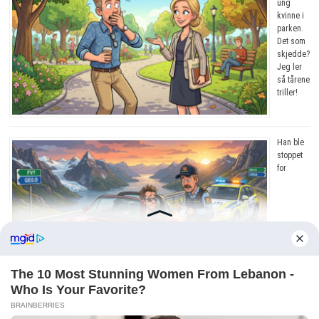
ung
kvinne i
parken.
Det som
skjedde?
Jeg ler
så tårene
triller!
Han ble
stoppet
for
råkjøring. Grunnen? Jeg ler så tårene triller!