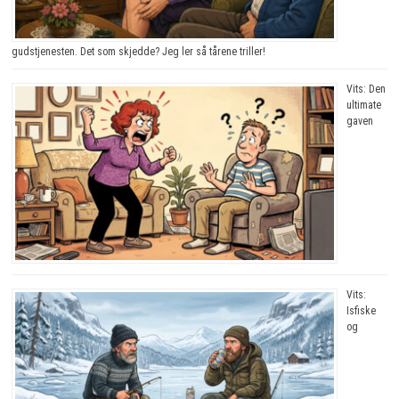
gudstjenesten. Det som skjedde? Jeg ler så tårene triller!
Vits: Den
ultimate
gaven
Vits:
Isfiske
og