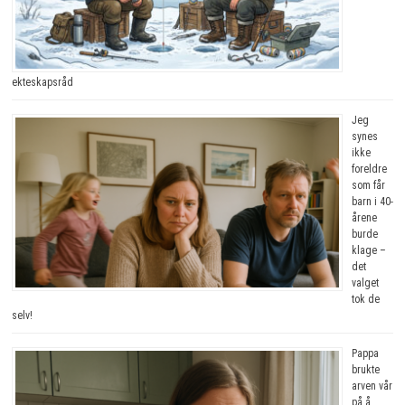
ekteskapsråd
Jeg
synes
ikke
foreldre
som får
barn i 40-
årene
burde
klage –
det
valget
tok de
selv!
Pappa
brukte
arven vår
på å