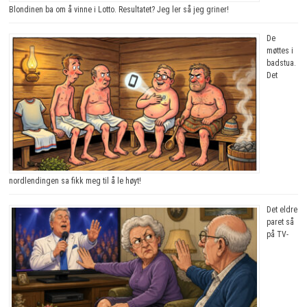
Blondinen ba om å vinne i Lotto. Resultatet? Jeg ler så jeg griner!
De
møttes i
badstua.
Det
nordlendingen sa fikk meg til å le høyt!
Det eldre
paret så
på TV-