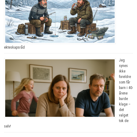
ekteskapsråd
Jeg
synes
ikke
foreldre
som får
barn i 40-
årene
burde
klage –
det
valget
tok de
selv!