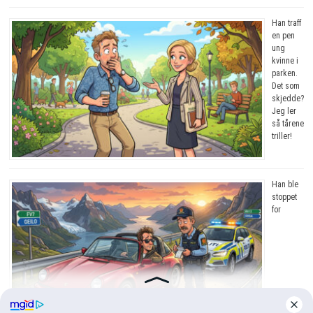
Han traff
en pen
ung
kvinne i
parken.
Det som
skjedde?
Jeg ler
så tårene
triller!
Han ble
stoppet
for