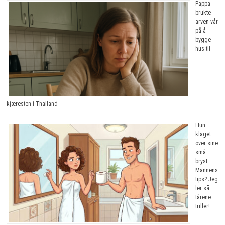
Pappa
brukte
arven vår
på å
bygge
hus til
kjæresten i Thailand
Hun
klaget
over sine
små
bryst.
Mannens
tips? Jeg
ler så
tårene
triller!