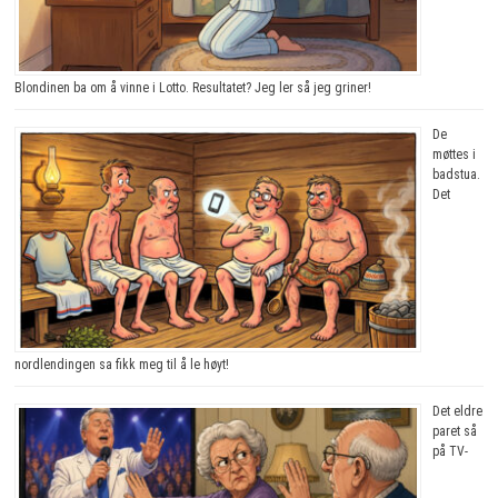
Blondinen ba om å vinne i Lotto. Resultatet? Jeg ler så jeg griner!
De
møttes i
badstua.
Det
nordlendingen sa fikk meg til å le høyt!
Det eldre
paret så
på TV-