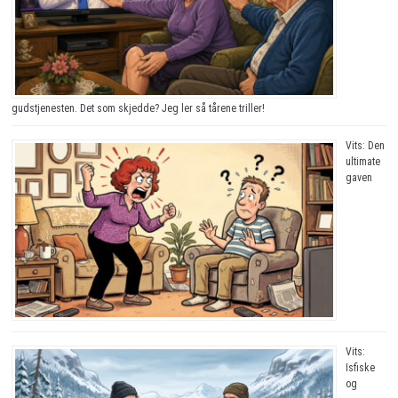
gudstjenesten. Det som skjedde? Jeg ler så tårene triller!
Vits: Den
ultimate
gaven
Vits:
Isfiske
og