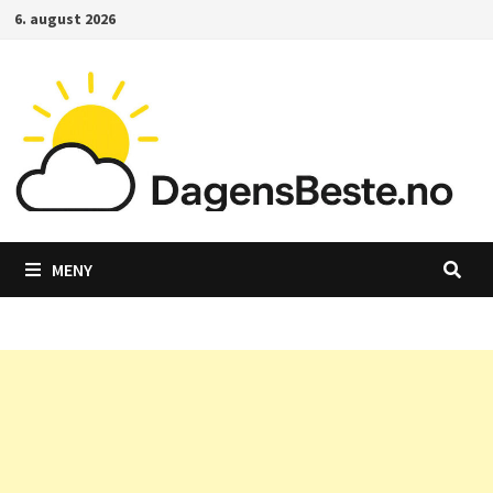
Gå
6. august 2026
til
innhold
MENY