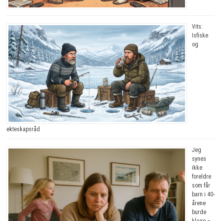
Vits:
Isfiske
og
ekteskapsråd
Jeg
synes
ikke
foreldre
som får
barn i 40-
årene
burde
klage –