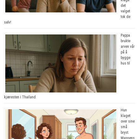
det
valget
tok de
selv!
Pappa
brukte
arven vår
på å
bygge
hus til
kjæresten i Thailand
Hun
klaget
over sine
små
bryst.
Mannens