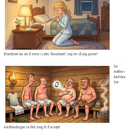
Blondinen ba om å vinne i Lotto. Resultatet? Jeg ler så jeg griner!
De
møttes i
badstua.
Det
nordlendingen sa fikk meg til å le høyt!