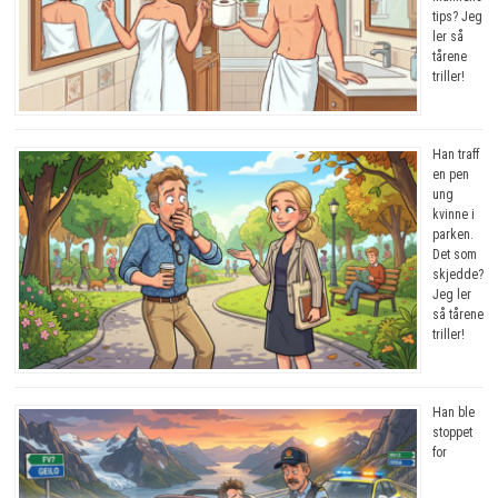
tips? Jeg
ler så
tårene
triller!
Han traff
en pen
ung
kvinne i
parken.
Det som
skjedde?
Jeg ler
så tårene
triller!
Han ble
stoppet
for