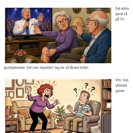
Det eldre
paret så
på TV-
gudstjenesten. Det som skjedde? Jeg ler så tårene triller!
Vits: Den
ultimate
gaven