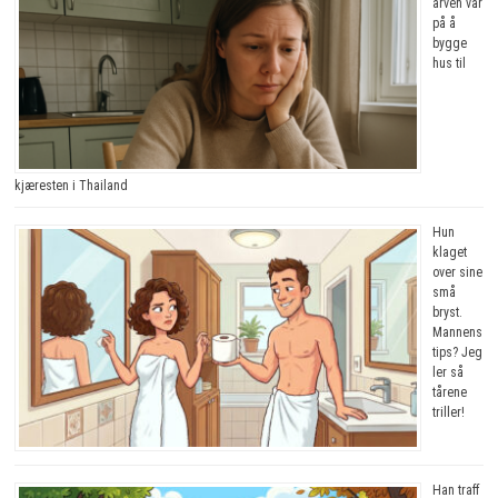
arven vår
på å
bygge
hus til
kjæresten i Thailand
Hun
klaget
over sine
små
bryst.
Mannens
tips? Jeg
ler så
tårene
triller!
Han traff