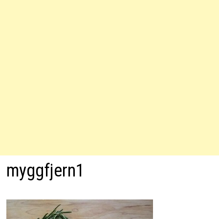
myggfjern1