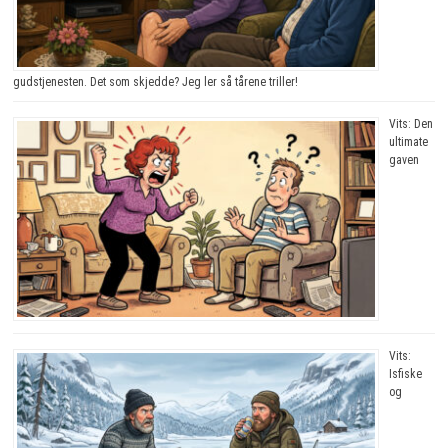
gudstjenesten. Det som skjedde? Jeg ler så tårene triller!
Vits: Den
ultimate
gaven
Vits:
Isfiske
og