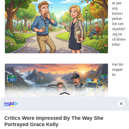
en pen
ung
kvinne i
parken.
Det som
skjedde?
Jeg ler
så tårene
triller!
Han ble
stoppet
for
råkjøring. Grunnen? Jeg ler så tårene triller!