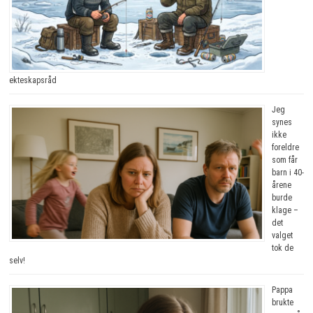
ekteskapsråd
Jeg
synes
ikke
foreldre
som får
barn i 40-
årene
burde
klage –
det
valget
tok de
selv!
Pappa
brukte