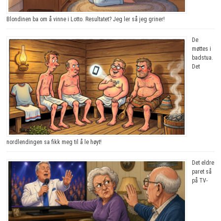
Blondinen ba om å vinne i Lotto. Resultatet? Jeg ler så jeg griner!
De
møttes i
badstua.
Det
nordlendingen sa fikk meg til å le høyt!
Det eldre
paret så
på TV-