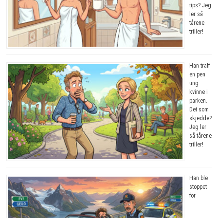
tips? Jeg
ler så
tårene
triller!
Han traff
en pen
ung
kvinne i
parken.
Det som
skjedde?
Jeg ler
så tårene
triller!
Han ble
stoppet
for