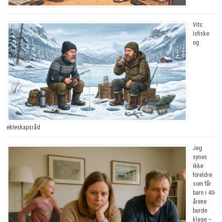
Vits:
Isfiske
og
ekteskapsråd
Jeg
synes
ikke
foreldre
som får
barn i 40-
årene
burde
klage –