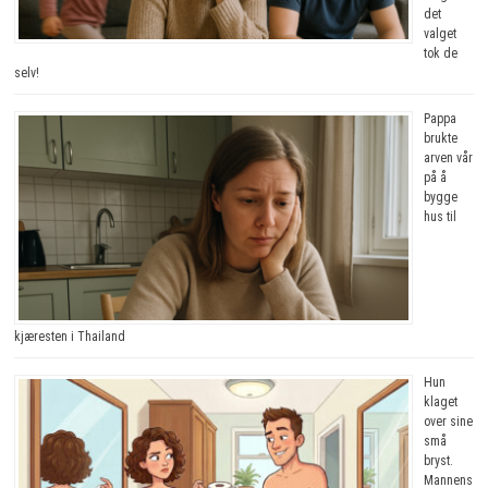
det
valget
tok de
selv!
Pappa
brukte
arven vår
på å
bygge
hus til
kjæresten i Thailand
Hun
klaget
over sine
små
bryst.
Mannens