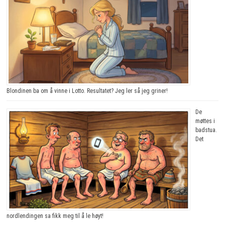
Blondinen ba om å vinne i Lotto. Resultatet? Jeg ler så jeg griner!
De
møttes i
badstua.
Det
nordlendingen sa fikk meg til å le høyt!