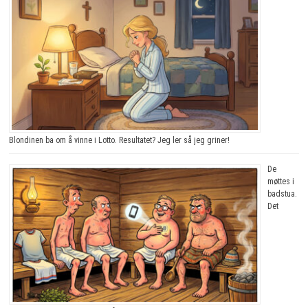
Blondinen ba om å vinne i Lotto. Resultatet? Jeg ler så jeg griner!
De
møttes i
badstua.
Det