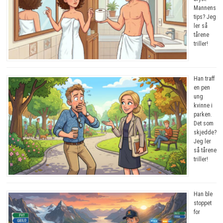
Mannens
tips? Jeg
ler så
tårene
triller!
Han traff
en pen
ung
kvinne i
parken.
Det som
skjedde?
Jeg ler
så tårene
triller!
Han ble
stoppet
for