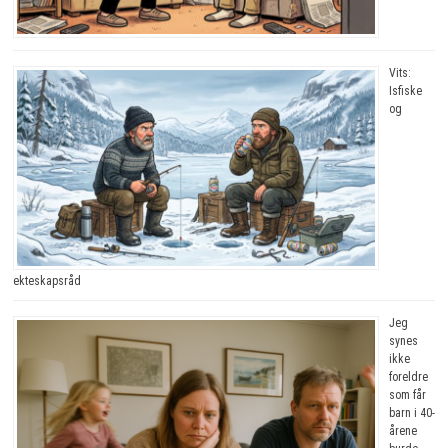
Vits:
Isfiske
og
ekteskapsråd
Jeg
synes
ikke
foreldre
som får
barn i 40-
årene