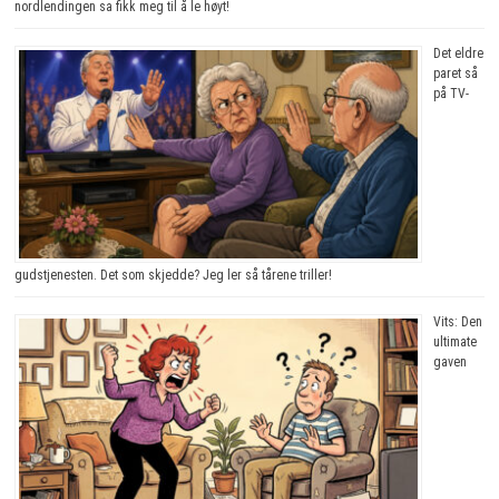
nordlendingen sa fikk meg til å le høyt!
Det eldre
paret så
på TV-
gudstjenesten. Det som skjedde? Jeg ler så tårene triller!
Vits: Den
ultimate
gaven