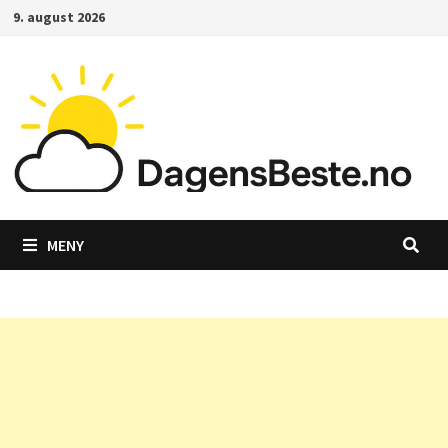
Gå
9. august 2026
til
innhold
MENY