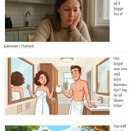
på å
bygge
hus til
kjæresten i Thailand
Hun
klaget
over sine
små
bryst.
Mannens
tips? Jeg
ler så
tårene
triller!
Han traff