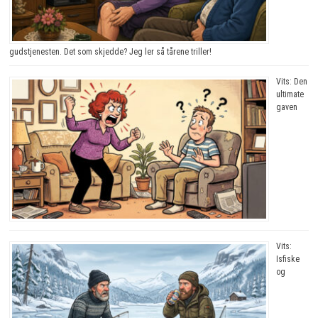
gudstjenesten. Det som skjedde? Jeg ler så tårene triller!
Vits: Den
ultimate
gaven
Vits:
Isfiske
og