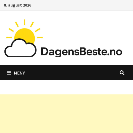
Gå
8. august 2026
til
innhold
MENY