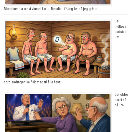
Blondinen ba om å vinne i Lotto. Resultatet? Jeg ler så jeg griner!
De
møttes i
badstua.
Det
nordlendingen sa fikk meg til å le høyt!
Det eldre
paret så
på TV-