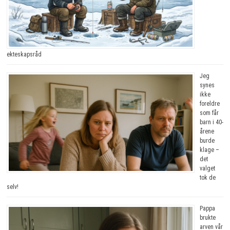
ekteskapsråd
Jeg
synes
ikke
foreldre
som får
barn i 40-
årene
burde
klage –
det
valget
tok de
selv!
Pappa
brukte
arven vår