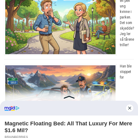
en pen
ung
kvinne i
parken.
Det som
skjedde?
Jeg ler
så tårene
triller!
Han ble
stoppet
for
råkjøring. Grunnen? Jeg ler så tårene triller!