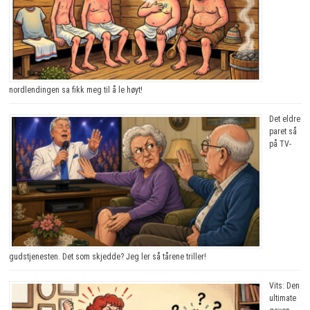
nordlendingen sa fikk meg til å le høyt!
Det eldre
paret så
på TV-
gudstjenesten. Det som skjedde? Jeg ler så tårene triller!
Vits: Den
ultimate