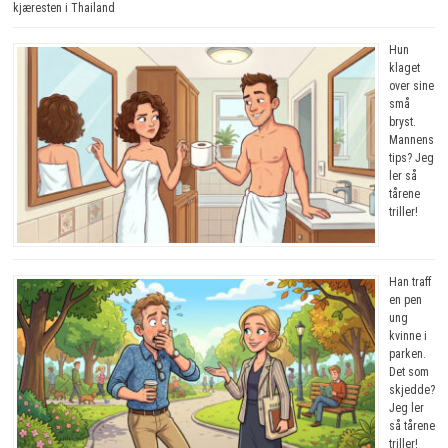
kjæresten i Thailand
Hun
klaget
over sine
små
bryst.
Mannens
tips? Jeg
ler så
tårene
triller!
Han traff
en pen
ung
kvinne i
parken.
Det som
skjedde?
Jeg ler
så tårene
triller!