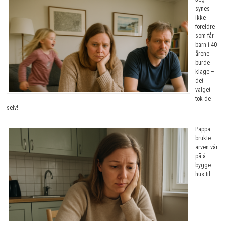
synes
ikke
foreldre
som får
barn i 40-
årene
burde
klage –
det
valget
tok de
selv!
Pappa
brukte
arven vår
på å
bygge
hus til