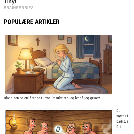
POPULÆRE ARTIKLER
Blondinen ba om å vinne i Lotto. Resultatet? Jeg ler så jeg griner!
De
møttes i
badstua.
Det