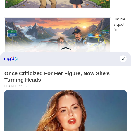
Han ble
stoppet
for
råkjøring. Grunnen? Jeg ler så tårene triller!
Copyright © 2026
Dagens Beste
. Drevet av
WordPress
og
Bam
.