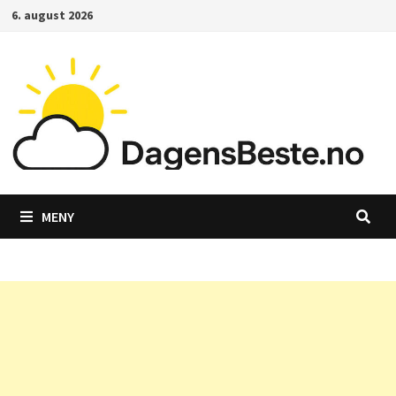
Gå
6. august 2026
til
innhold
MENY