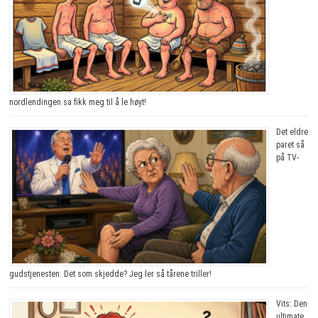
nordlendingen sa fikk meg til å le høyt!
Det eldre
paret så
på TV-
gudstjenesten. Det som skjedde? Jeg ler så tårene triller!
Vits: Den
ultimate