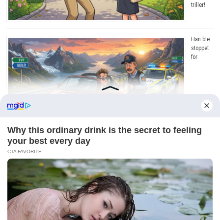
triller!
Han ble
stoppet
for
råkjøring. Grunnen? Jeg ler så tårene triller!
Copyright © 2026
Dagens Beste
. Drevet av
WordPress
og
Bam
.