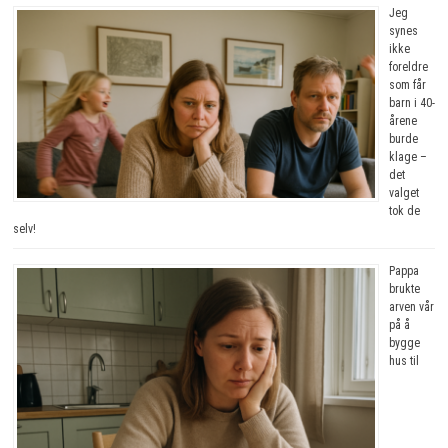
Jeg
synes
ikke
foreldre
som får
barn i 40-
årene
burde
klage –
det
valget
tok de
selv!
Pappa
brukte
arven vår
på å
bygge
hus til