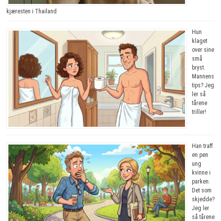
kjæresten i Thailand
Hun
klaget
over sine
små
bryst.
Mannens
tips? Jeg
ler så
tårene
triller!
Han traff
en pen
ung
kvinne i
parken.
Det som
skjedde?
Jeg ler
så tårene