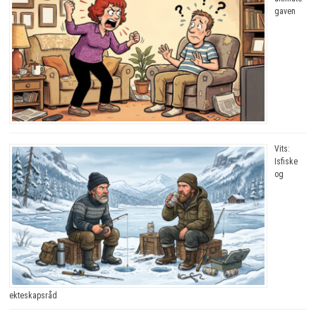
gaven
Vits:
Isfiske
og
ekteskapsråd