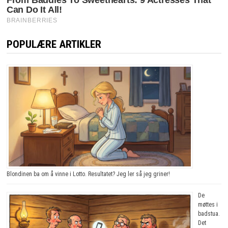
POPULÆRE ARTIKLER
Blondinen ba om å vinne i Lotto. Resultatet? Jeg ler så jeg griner!
De
møttes i
badstua.
Det