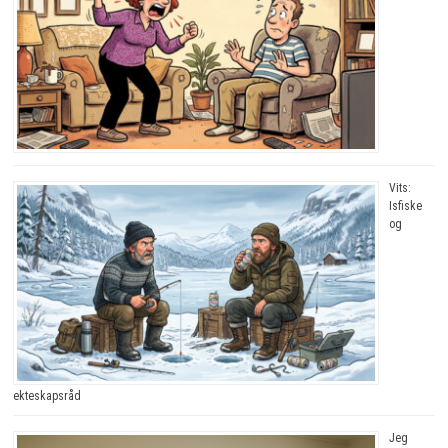
Vits:
Isfiske
og
ekteskapsråd
Jeg