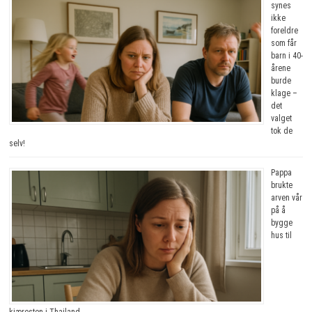
synes
ikke
foreldre
som får
barn i 40-
årene
burde
klage –
det
valget
tok de
selv!
Pappa
brukte
arven vår
på å
bygge
hus til
kjæresten i Thailand