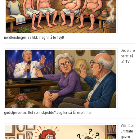
nordlendingen sa fikk meg til å le høyt!
Det eldre
paret så
på TV-
gudstjenesten. Det som skjedde? Jeg ler så tårene triller!
Vits: Den
ultimate
gaven