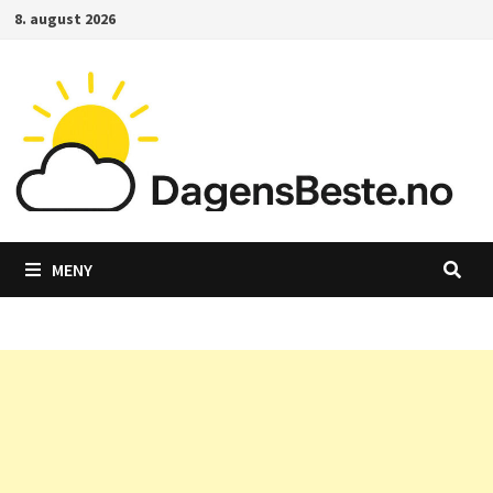
Gå
8. august 2026
til
innhold
MENY