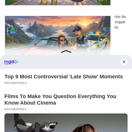
Han ble
stoppet
for
råkjøring. Grunnen? Jeg ler så tårene triller!
Copyright © 2026
Dagens Beste
. Drevet av
WordPress
og
Bam
.