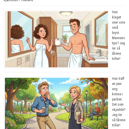
Hun
klaget
over sine
små
bryst.
Mannens
tips? Jeg
ler så
tårene
triller!
Han traff
en pen
ung
kvinne i
parken.
Det som
skjedde?
Jeg ler
så tårene
triller!