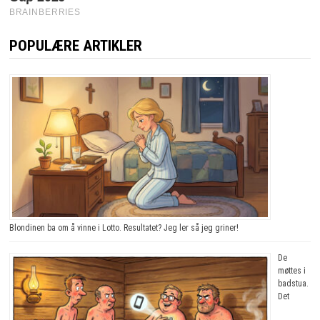
POPULÆRE ARTIKLER
Blondinen ba om å vinne i Lotto. Resultatet? Jeg ler så jeg griner!
De
møttes i
badstua.
Det