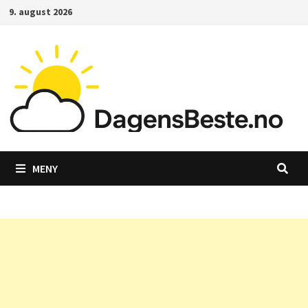
Gå
9. august 2026
til
innhold
MENY