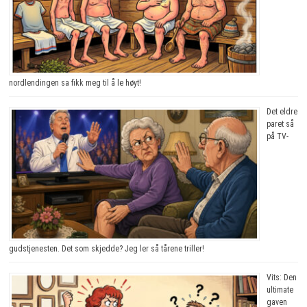
nordlendingen sa fikk meg til å le høyt!
Det eldre
paret så
på TV-
gudstjenesten. Det som skjedde? Jeg ler så tårene triller!
Vits: Den
ultimate
gaven