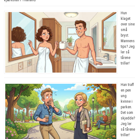
Hun
klaget
over sine
små
bryst.
Mannens
tips? Jeg
ler så
tårene
triller!
Han traff
en pen
ung
kvinne i
parken.
Det som
skjedde?
Jeg ler
så tårene
triller!