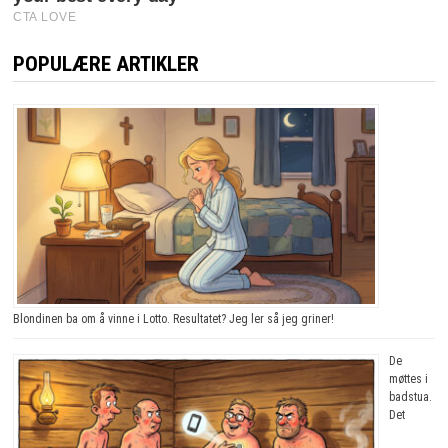
POPULÆRE ARTIKLER
Blondinen ba om å vinne i Lotto. Resultatet? Jeg ler så jeg griner!
De
møttes i
badstua.
Det