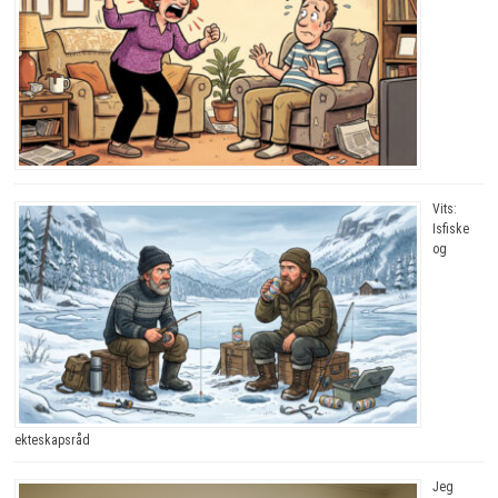
Vits:
Isfiske
og
ekteskapsråd
Jeg