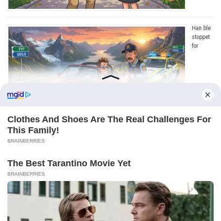
Han ble
stoppet
for
råkjøring. Grunnen? Jeg ler så tårene triller!
Copyright © 2026
Dagens Beste
. Drevet av
WordPress
og
Bam
.