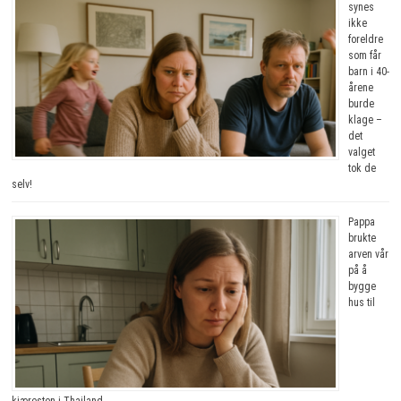
synes
ikke
foreldre
som får
barn i 40-
årene
burde
klage –
det
valget
tok de
selv!
Pappa
brukte
arven vår
på å
bygge
hus til
kjæresten i Thailand