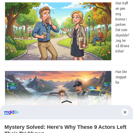
Han traff
en pen
ung
kvinne i
parken.
Det som
skjedde?
Jeg ler
så tårene
triller!
Han ble
stoppet
for