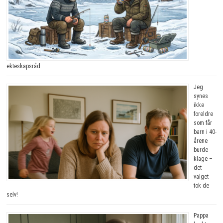
ekteskapsråd
Jeg
synes
ikke
foreldre
som får
barn i 40-
årene
burde
klage –
det
valget
tok de
selv!
Pappa