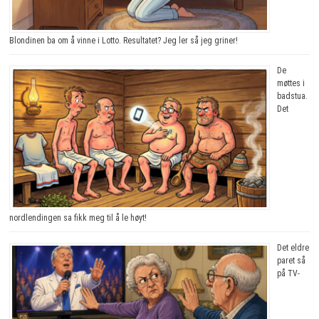
Blondinen ba om å vinne i Lotto. Resultatet? Jeg ler så jeg griner!
De
møttes i
badstua.
Det
nordlendingen sa fikk meg til å le høyt!
Det eldre
paret så
på TV-