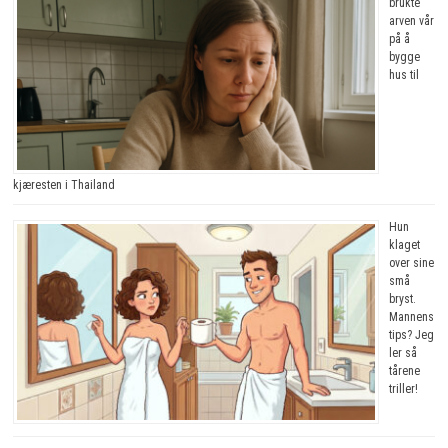
brukte
arven vår
på å
bygge
hus til
kjæresten i Thailand
Hun
klaget
over sine
små
bryst.
Mannens
tips? Jeg
ler så
tårene
triller!