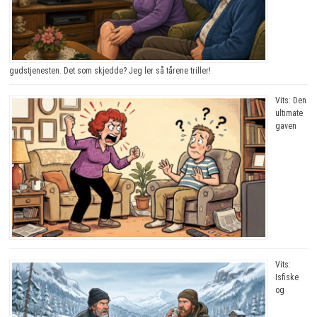
gudstjenesten. Det som skjedde? Jeg ler så tårene triller!
Vits: Den
ultimate
gaven
Vits:
Isfiske
og