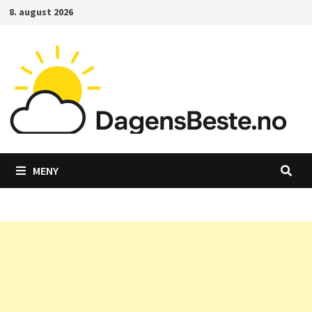
Gå
8. august 2026
til
innhold
MENY