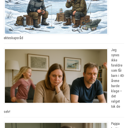
ekteskapsråd
Jeg
synes
ikke
foreldre
som får
barn i 40-
årene
burde
klage –
det
valget
tok de
selv!
Pappa