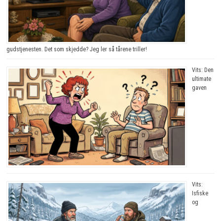
gudstjenesten. Det som skjedde? Jeg ler så tårene triller!
Vits: Den
ultimate
gaven
Vits:
Isfiske
og