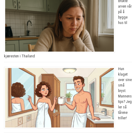
brukte
arven vår
på å
bygge
hus til
kjæresten i Thailand
Hun
klaget
over sine
små
bryst.
Mannens
tips? Jeg
ler så
tårene
triller!