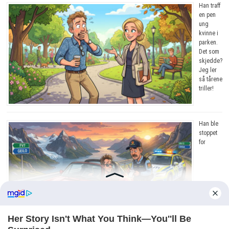
Han traff
en pen
ung
kvinne i
parken.
Det som
skjedde?
Jeg ler
så tårene
triller!
Han ble
stoppet
for