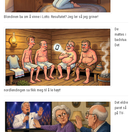
Blondinen ba om å vinne i Lotto. Resultatet? Jeg ler så jeg griner!
De
møttes i
badstua.
Det
nordlendingen sa fikk meg til å le høyt!
Det eldre
paret så
på TV-