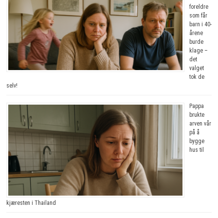
foreldre
som får
barn i 40-
årene
burde
klage –
det
valget
tok de
selv!
Pappa
brukte
arven vår
på å
bygge
hus til
kjæresten i Thailand