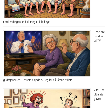
nordlendingen sa fikk meg til å le høyt!
Det eldre
paret så
på TV-
gudstjenesten. Det som skjedde? Jeg ler så tårene triller!
Vits: Den
ultimate
gaven