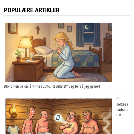
POPULÆRE ARTIKLER
Blondinen ba om å vinne i Lotto. Resultatet? Jeg ler så jeg griner!
De
møttes i
badstua.
Det