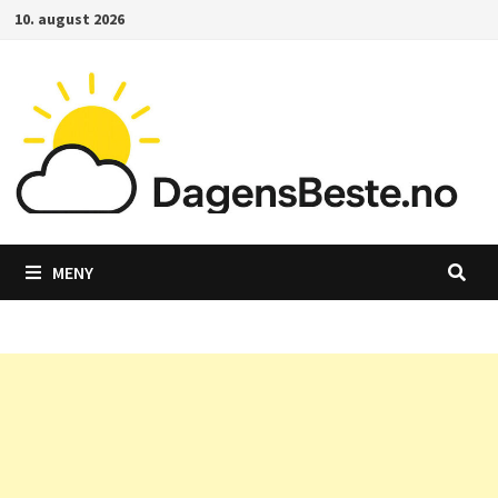
Gå
10. august 2026
til
innhold
MENY