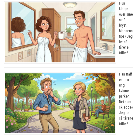
Hun
klaget
over sine
små
bryst.
Mannens
tips? Jeg
ler så
tårene
triller!
Han traff
en pen
ung
kvinne i
parken.
Det som
skjedde?
Jeg ler
så tårene
triller!