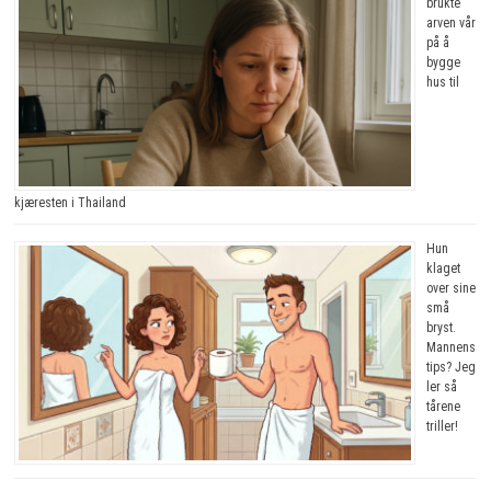
brukte
arven vår
på å
bygge
hus til
kjæresten i Thailand
Hun
klaget
over sine
små
bryst.
Mannens
tips? Jeg
ler så
tårene
triller!