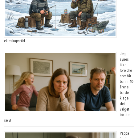
ekteskapsråd
Jeg
synes
ikke
foreldre
som får
barn i 40-
årene
burde
klage –
det
valget
tok de
selv!
Pappa