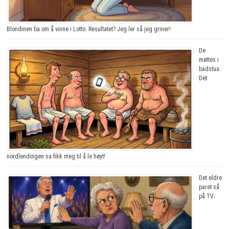
Blondinen ba om å vinne i Lotto. Resultatet? Jeg ler så jeg griner!
De
møttes i
badstua.
Det
nordlendingen sa fikk meg til å le høyt!
Det eldre
paret så
på TV-