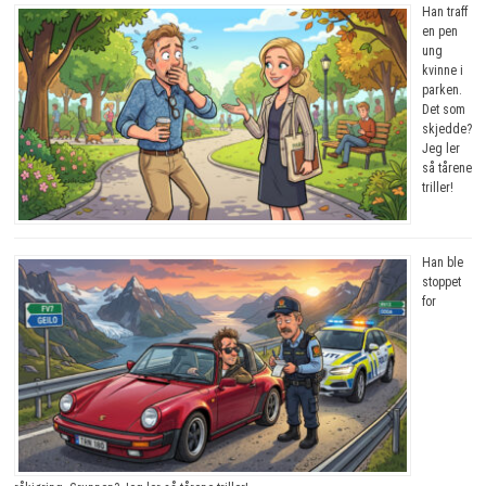
Han traff
en pen
ung
kvinne i
parken.
Det som
skjedde?
Jeg ler
så tårene
triller!
Han ble
stoppet
for