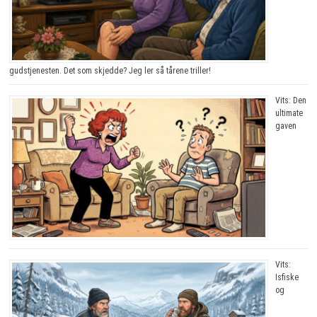
gudstjenesten. Det som skjedde? Jeg ler så tårene triller!
Vits: Den
ultimate
gaven
Vits:
Isfiske
og