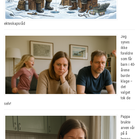
ekteskapsråd
Jeg
synes
ikke
foreldre
som får
barn i 40-
årene
burde
klage –
det
valget
tok de
selv!
Pappa
brukte
arven vår
på å