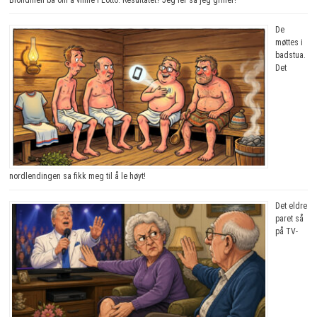
De
møttes i
badstua.
Det
nordlendingen sa fikk meg til å le høyt!
Det eldre
paret så
på TV-