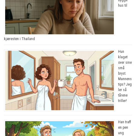
bygge
hus til
kjæresten i Thailand
Hun
klaget
over sine
små
bryst.
Mannens
tips? Jeg
ler så
tårene
triller!
Han traff
en pen
ung