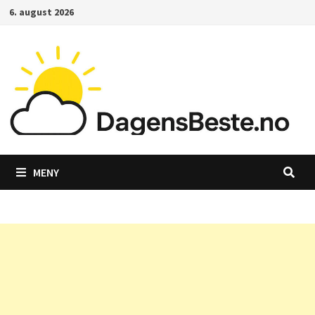
Gå
6. august 2026
til
innhold
MENY