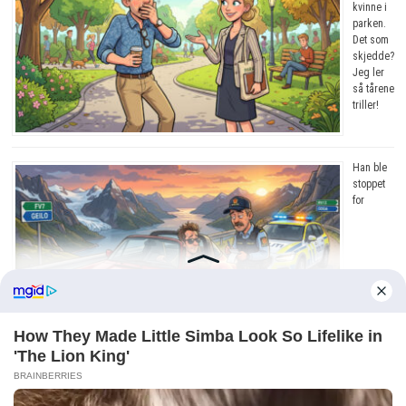
kvinne i
parken.
Det som
skjedde?
Jeg ler
så tårene
triller!
Han ble
stoppet
for
råkjøring. Grunnen? Jeg ler så tårene triller!