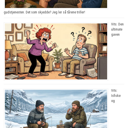
gudstjenesten. Det som skjedde? Jeg ler så tårene triller!
Vits: Den
ultimate
gaven
Vits:
Isfiske
og