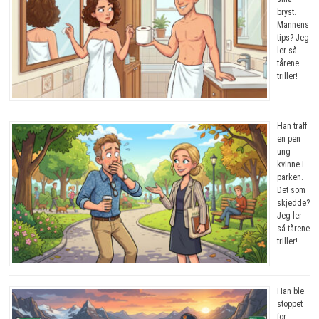
bryst.
Mannens
tips? Jeg
ler så
tårene
triller!
Han traff
en pen
ung
kvinne i
parken.
Det som
skjedde?
Jeg ler
så tårene
triller!
Han ble
stoppet
for