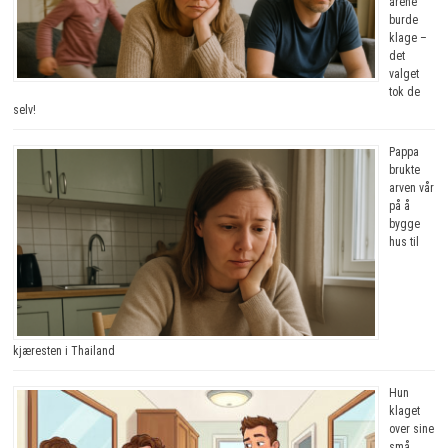
årene
burde
klage –
det
valget
tok de
selv!
Pappa
brukte
arven vår
på å
bygge
hus til
kjæresten i Thailand
Hun
klaget
over sine
små