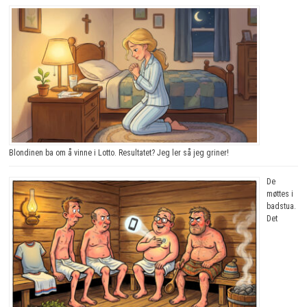
Blondinen ba om å vinne i Lotto. Resultatet? Jeg ler så jeg griner!
De
møttes i
badstua.
Det