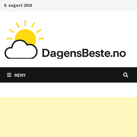
Gå
8. august 2026
til
innhold
MENY