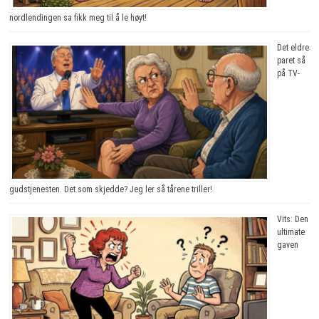
nordlendingen sa fikk meg til å le høyt!
Det eldre
paret så
på TV-
gudstjenesten. Det som skjedde? Jeg ler så tårene triller!
Vits: Den
ultimate
gaven