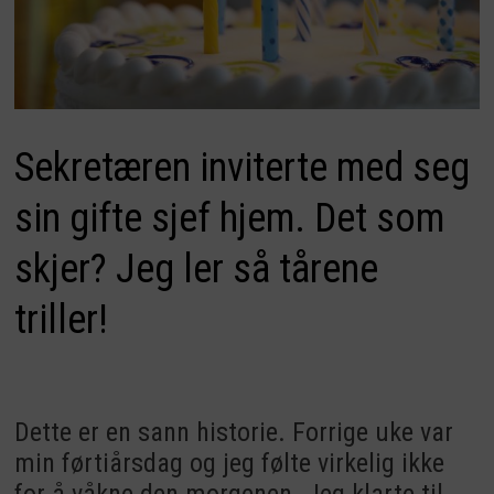
Sekretæren inviterte med seg
sin gifte sjef hjem. Det som
skjer? Jeg ler så tårene
triller!
Dette er en sann historie. Forrige uke var
min førtiårsdag og jeg følte virkelig ikke
for å våkne den morgenen. Jeg klarte til