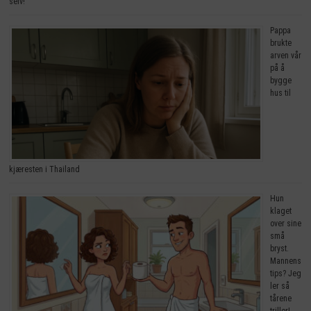
selv!
Pappa
brukte
arven vår
på å
bygge
hus til
kjæresten i Thailand
Hun
klaget
over sine
små
bryst.
Mannens
tips? Jeg
ler så
tårene
triller!