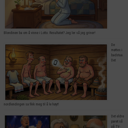
Blondinen ba om å vinne i Lotto. Resultatet? Jeg ler så jeg griner!
De
møttes i
badstua.
Det
nordlendingen sa fikk meg til å le høyt!
Det eldre
paret så
på TV-