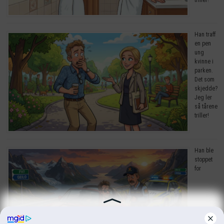
Han traff
en pen
ung
kvinne i
parken.
Det som
skjedde?
Jeg ler
så tårene
triller!
Han ble
stoppet
for