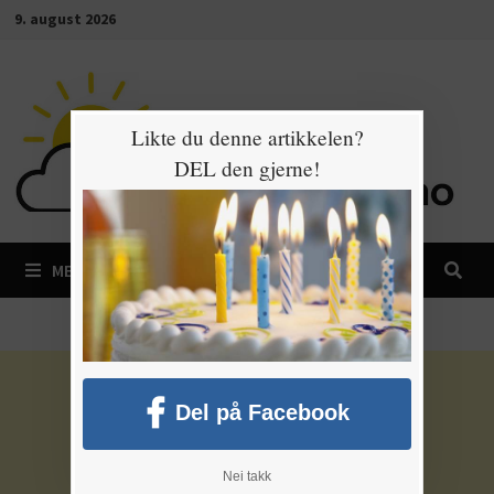
Gå
9. august 2026
til
innhold
Likte du denne artikkelen?
DEL den gjerne!
MENY
Del på Facebook
Nei takk