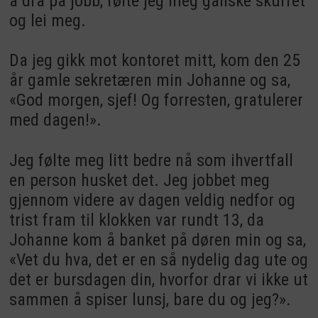
å dra på jobb, følte jeg meg ganske skuffet
og lei meg.
Da jeg gikk mot kontoret mitt, kom den 25
år gamle sekretæren min Johanne og sa,
«God morgen, sjef! Og forresten, gratulerer
med dagen!».
Jeg følte meg litt bedre nå som ihvertfall
en person husket det. Jeg jobbet meg
gjennom videre av dagen veldig nedfor og
trist fram til klokken var rundt 13, da
Johanne kom å banket på døren min og sa,
«Vet du hva, det er en så nydelig dag ute og
det er bursdagen din, hvorfor drar vi ikke ut
sammen å spiser lunsj, bare du og jeg?».