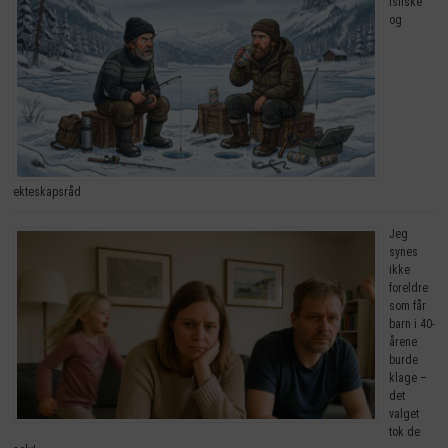
Isfiske
og
ekteskapsråd
Jeg
synes
ikke
foreldre
som får
barn i 40-
årene
burde
klage –
det
valget
tok de