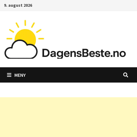
Gå
9. august 2026
til
innhold
MENY