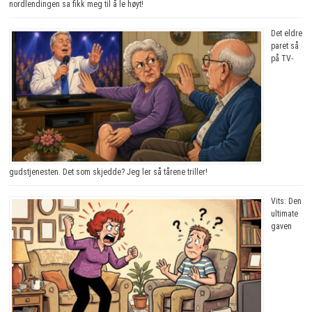
nordlendingen sa fikk meg til å le høyt!
Det eldre
paret så
på TV-
gudstjenesten. Det som skjedde? Jeg ler så tårene triller!
Vits: Den
ultimate
gaven