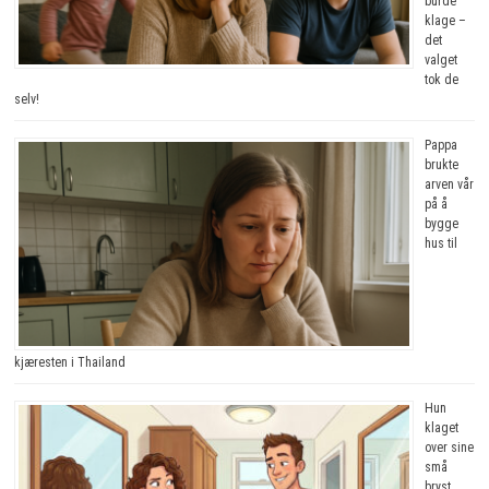
burde
klage –
det
valget
tok de
selv!
Pappa
brukte
arven vår
på å
bygge
hus til
kjæresten i Thailand
Hun
klaget
over sine
små
bryst.