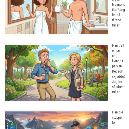
Mannens
tips? Jeg
ler så
tårene
triller!
Han traff
en pen
ung
kvinne i
parken.
Det som
skjedde?
Jeg ler
så tårene
triller!
Han ble
stoppet
for