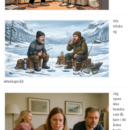
Vits:
Isfiske
og
ekteskapsråd
Jeg
synes
ikke
foreldre
som får
barn i 40-
årene