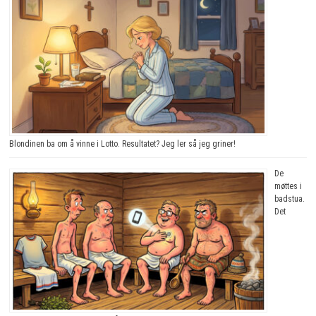
Blondinen ba om å vinne i Lotto. Resultatet? Jeg ler så jeg griner!
De
møttes i
badstua.
Det