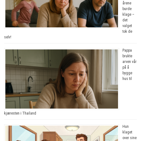
årene
burde
klage –
det
valget
tok de
selv!
Pappa
brukte
arven vår
på å
bygge
hus til
kjæresten i Thailand
Hun
klaget
over sine