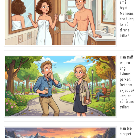
små
bryst.
Mannens
tips? Jeg
ler så
tårene
triller!
Han traff
en pen
ung
kvinne i
parken.
Det som
skjedde?
Jeg ler
så tårene
triller!
Han ble
stoppet