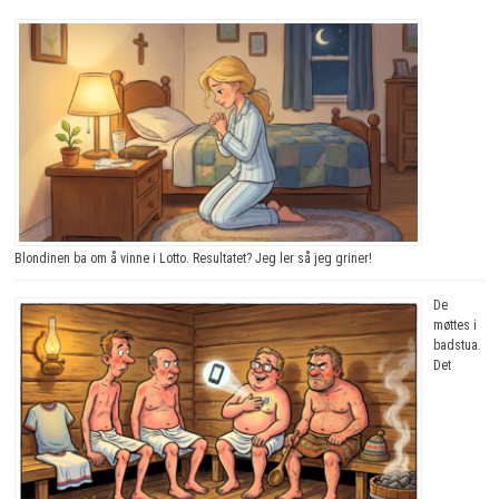
Blondinen ba om å vinne i Lotto. Resultatet? Jeg ler så jeg griner!
De
møttes i
badstua.
Det