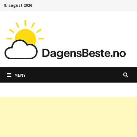
Gå
8. august 2026
til
innhold
MENY