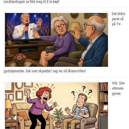
nordlendingen sa fikk meg til å le høyt!
Det eldre
paret så
på TV-
gudstjenesten. Det som skjedde? Jeg ler så tårene triller!
Vits: Den
ultimate
gaven