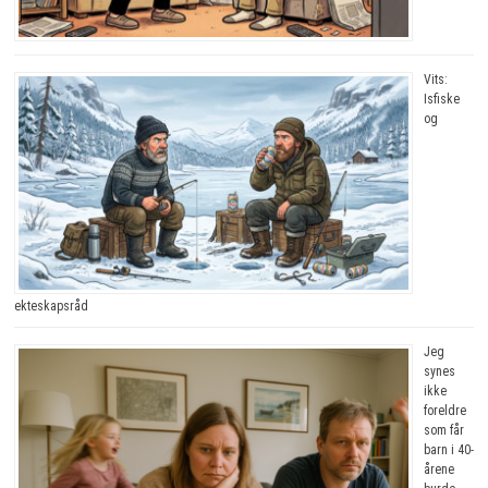
Vits:
Isfiske
og
ekteskapsråd
Jeg
synes
ikke
foreldre
som får
barn i 40-
årene