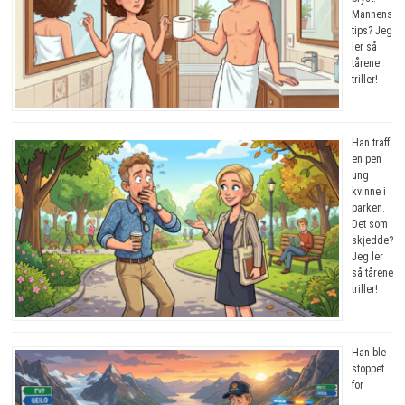
Mannens
tips? Jeg
ler så
tårene
triller!
Han traff
en pen
ung
kvinne i
parken.
Det som
skjedde?
Jeg ler
så tårene
triller!
Han ble
stoppet
for