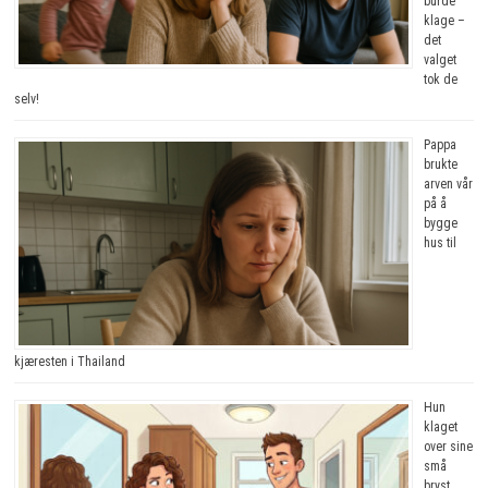
burde
klage –
det
valget
tok de
selv!
Pappa
brukte
arven vår
på å
bygge
hus til
kjæresten i Thailand
Hun
klaget
over sine
små
bryst.