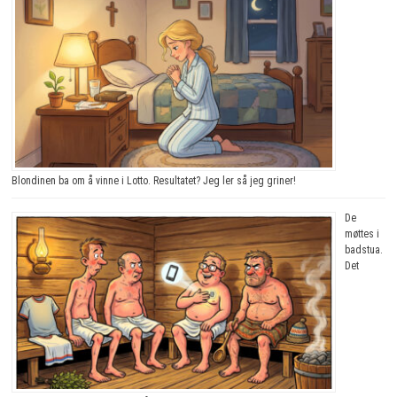
Blondinen ba om å vinne i Lotto. Resultatet? Jeg ler så jeg griner!
De
møttes i
badstua.
Det