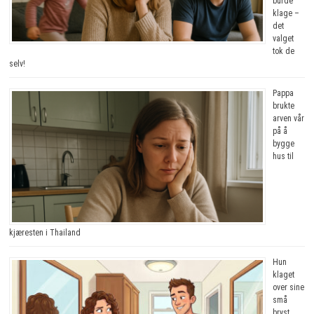
burde
klage –
det
valget
tok de
selv!
Pappa
brukte
arven vår
på å
bygge
hus til
kjæresten i Thailand
Hun
klaget
over sine
små
bryst.