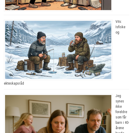
Vits:
Isfiske
og
ekteskapsråd
Jeg
synes
ikke
foreldre
som får
barn i 40-
årene