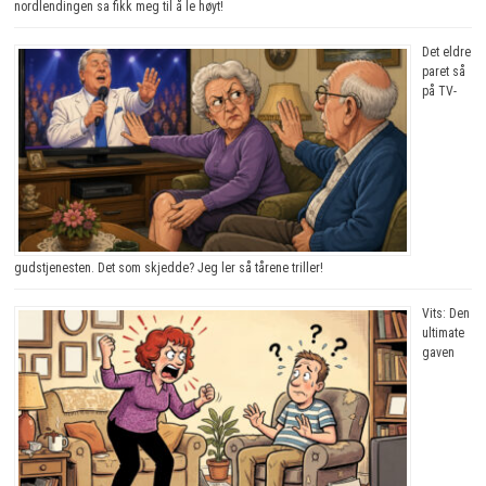
nordlendingen sa fikk meg til å le høyt!
Det eldre
paret så
på TV-
gudstjenesten. Det som skjedde? Jeg ler så tårene triller!
Vits: Den
ultimate
gaven