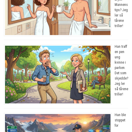
Mannens
tips? Jeg
ler så
tårene
triller!
Han traff
en pen
ung
kvinne i
parken.
Det som
skjedde?
Jeg ler
så tårene
triller!
Han ble
stoppet
for