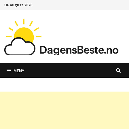
Gå
10. august 2026
til
innhold
MENY