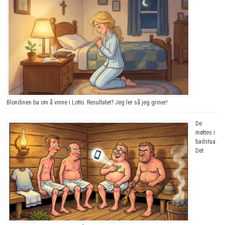
Blondinen ba om å vinne i Lotto. Resultatet? Jeg ler så jeg griner!
De
møttes i
badstua.
Det