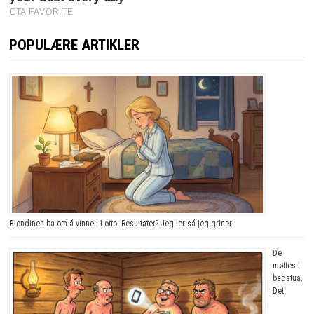
POPULÆRE ARTIKLER
Blondinen ba om å vinne i Lotto. Resultatet? Jeg ler så jeg griner!
De
møttes i
badstua.
Det