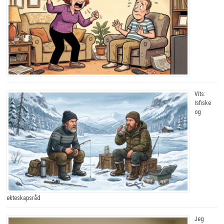
Vits:
Isfiske
og
ekteskapsråd
Jeg