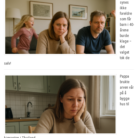
synes
ikke
foreldre
som får
barn i 40-
årene
burde
klage –
det
valget
tok de
selv!
Pappa
brukte
arven vår
på å
bygge
hus til
kjæresten i Thailand