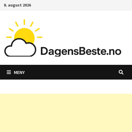
Gå
8. august 2026
til
innhold
MENY