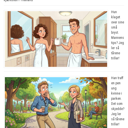
Hun
klaget
over sine
små
bryst.
Mannens
tips? Jeg
ler så
tårene
triller!
Han traff
en pen
ung
kvinne i
parken.
Det som
skjedde?
Jeg ler
så tårene
triller!