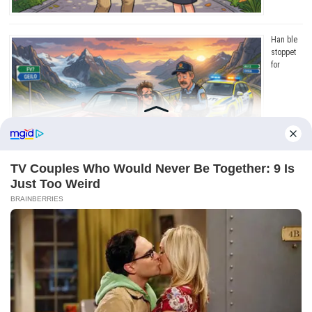
Han ble
stoppet
for
råkjøring. Grunnen? Jeg ler så tårene triller!
Copyright © 2026
Dagens Beste
. Drevet av
WordPress
og
Bam
.