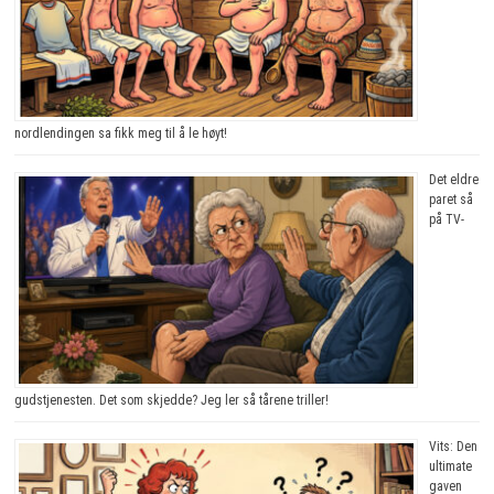
nordlendingen sa fikk meg til å le høyt!
Det eldre
paret så
på TV-
gudstjenesten. Det som skjedde? Jeg ler så tårene triller!
Vits: Den
ultimate
gaven