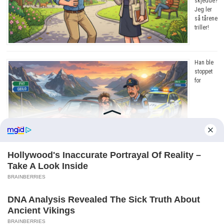
skjedde?
Jeg ler
så tårene
triller!
Han ble
stoppet
for
råkjøring. Grunnen? Jeg ler så tårene triller!