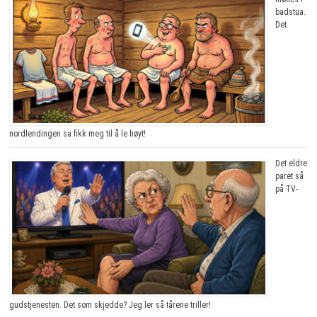
badstua.
Det
nordlendingen sa fikk meg til å le høyt!
Det eldre
paret så
på TV-
gudstjenesten. Det som skjedde? Jeg ler så tårene triller!