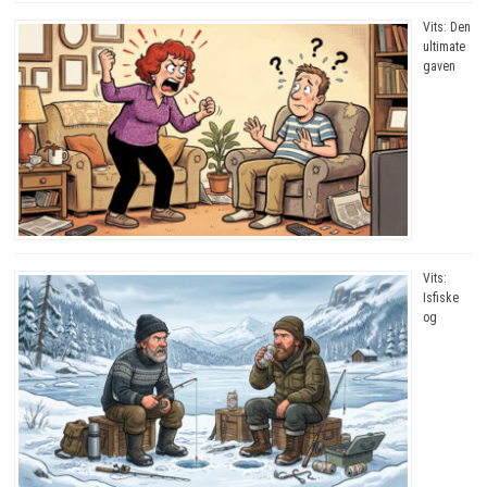
Vits: Den
ultimate
gaven
Vits:
Isfiske
og