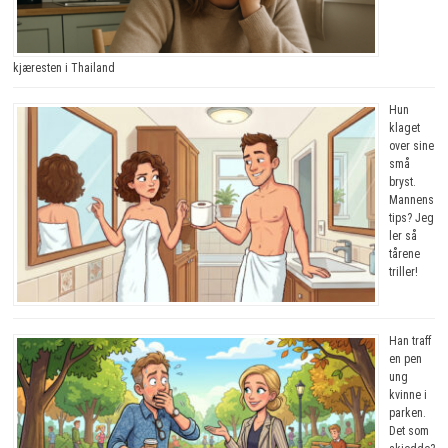
kjæresten i Thailand
Hun
klaget
over sine
små
bryst.
Mannens
tips? Jeg
ler så
tårene
triller!
Han traff
en pen
ung
kvinne i
parken.
Det som