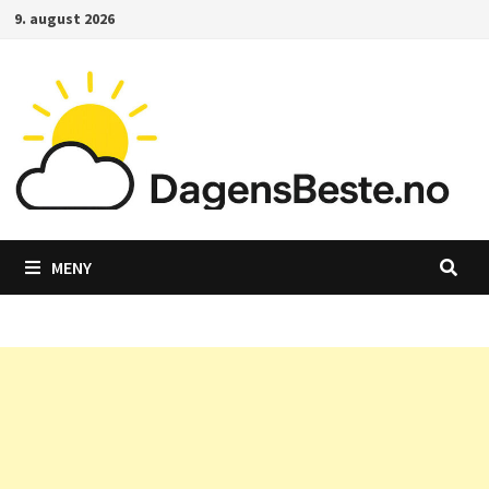
Gå
9. august 2026
til
innhold
MENY