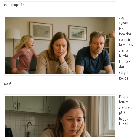
ekteskapsråd
Jeg
synes
ikke
foreldre
som får
barn i 40-
årene
burde
klage –
det
valget
tok de
selv!
Pappa
brukte
arven vår
på å
bygge
hus til