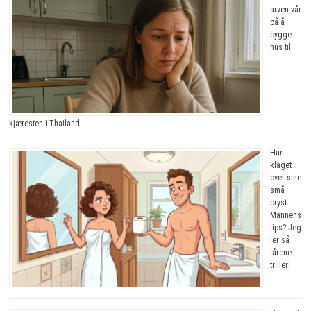
arven vår
på å
bygge
hus til
kjæresten i Thailand
Hun
klaget
over sine
små
bryst.
Mannens
tips? Jeg
ler så
tårene
triller!