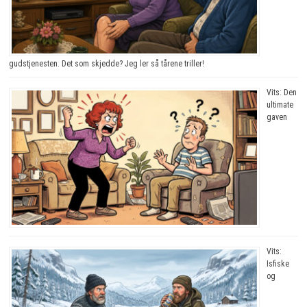
gudstjenesten. Det som skjedde? Jeg ler så tårene triller!
Vits: Den
ultimate
gaven
Vits:
Isfiske
og