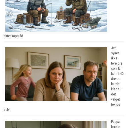
ekteskapsråd
Jeg
synes
ikke
foreldre
som får
barn i 40-
årene
burde
klage –
det
valget
tok de
selv!
Pappa
brukte