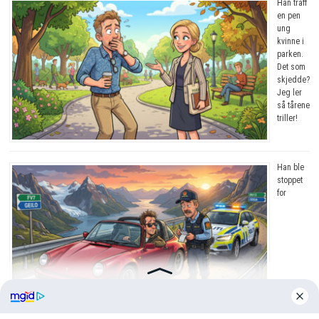
Han traff
en pen
ung
kvinne i
parken.
Det som
skjedde?
Jeg ler
så tårene
triller!
Han ble
stoppet
for
råkjøring. Grunnen? Jeg ler så tårene triller!