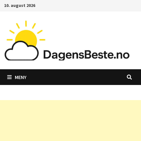
Gå
10. august 2026
til
innhold
MENY