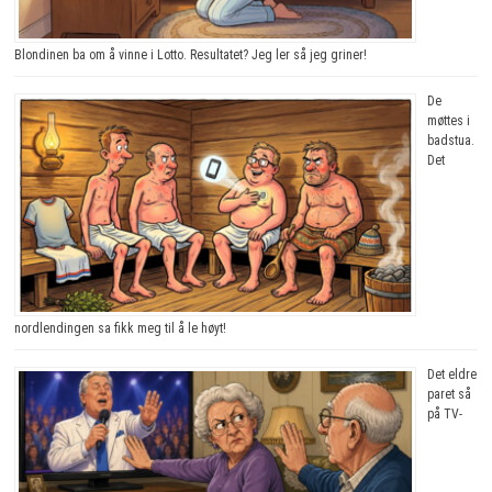
Blondinen ba om å vinne i Lotto. Resultatet? Jeg ler så jeg griner!
De
møttes i
badstua.
Det
nordlendingen sa fikk meg til å le høyt!
Det eldre
paret så
på TV-