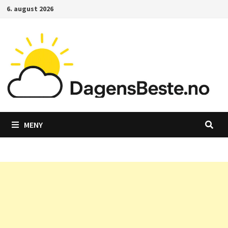
Gå
6. august 2026
til
innhold
MENY