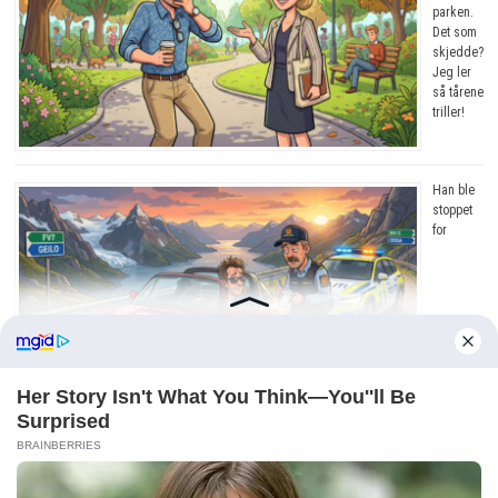
parken.
Det som
skjedde?
Jeg ler
så tårene
triller!
Han ble
stoppet
for
råkjøring. Grunnen? Jeg ler så tårene triller!