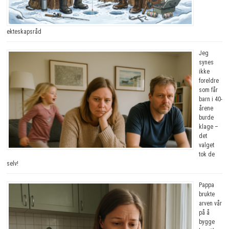
ekteskapsråd
Jeg
synes
ikke
foreldre
som får
barn i 40-
årene
burde
klage –
det
valget
tok de
selv!
Pappa
brukte
arven vår
på å
bygge