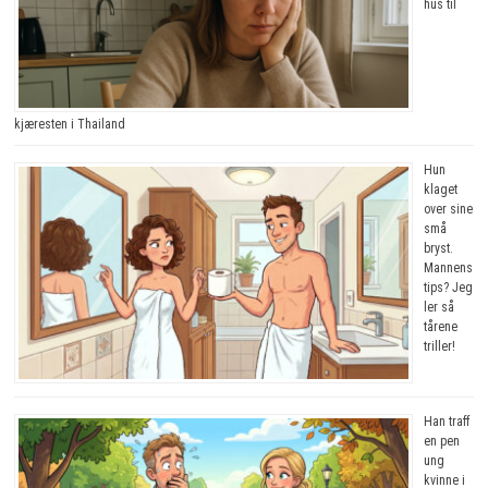
hus til
kjæresten i Thailand
Hun
klaget
over sine
små
bryst.
Mannens
tips? Jeg
ler så
tårene
triller!
Han traff
en pen
ung
kvinne i