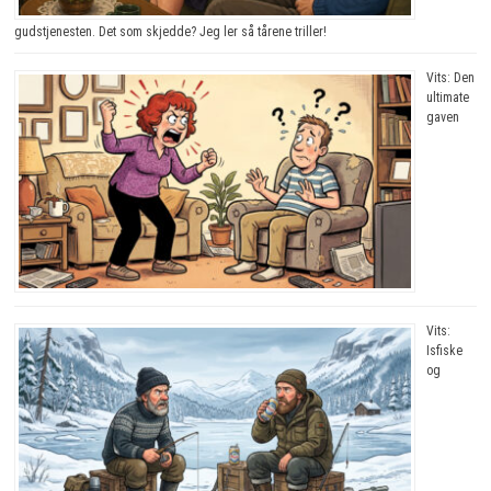
gudstjenesten. Det som skjedde? Jeg ler så tårene triller!
Vits: Den
ultimate
gaven
Vits:
Isfiske
og