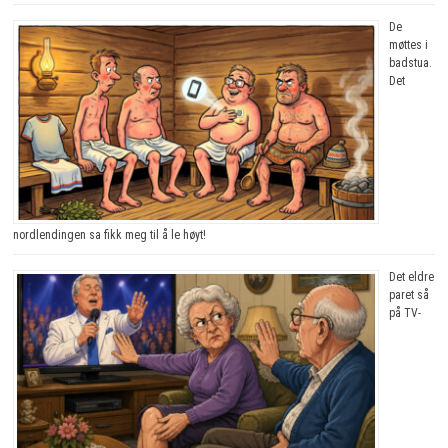
De
møttes i
badstua.
Det
nordlendingen sa fikk meg til å le høyt!
Det eldre
paret så
på TV-