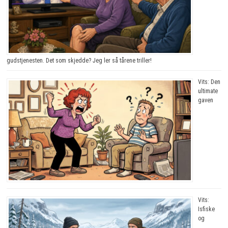
gudstjenesten. Det som skjedde? Jeg ler så tårene triller!
Vits: Den
ultimate
gaven
Vits:
Isfiske
og