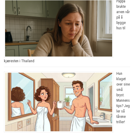
Pappa
brukte
arven vår
på å
bygge
hus til
kjæresten i Thailand
Hun
klaget
over sine
små
bryst.
Mannens
tips? Jeg
ler så
tårene
triller!