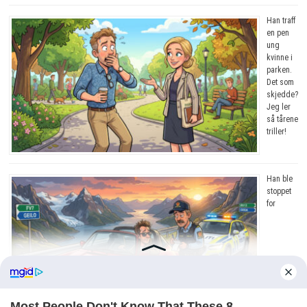
Han traff
en pen
ung
kvinne i
parken.
Det som
skjedde?
Jeg ler
så tårene
triller!
Han ble
stoppet
for