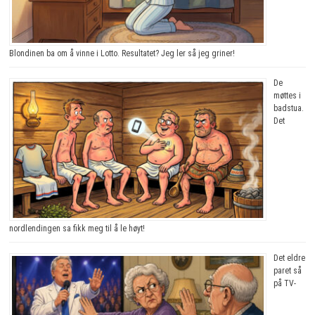
Blondinen ba om å vinne i Lotto. Resultatet? Jeg ler så jeg griner!
De
møttes i
badstua.
Det
nordlendingen sa fikk meg til å le høyt!
Det eldre
paret så
på TV-