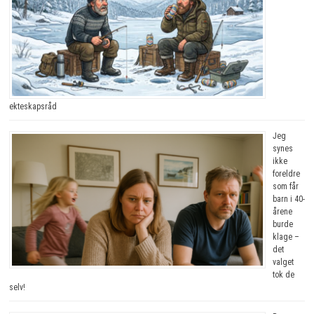
ekteskapsråd
Jeg
synes
ikke
foreldre
som får
barn i 40-
årene
burde
klage –
det
valget
tok de
selv!