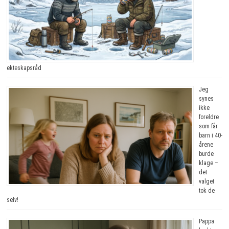
ekteskapsråd
Jeg
synes
ikke
foreldre
som får
barn i 40-
årene
burde
klage –
det
valget
tok de
selv!
Pappa