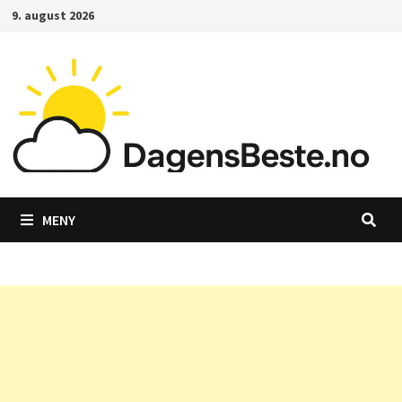
Gå
9. august 2026
til
innhold
MENY