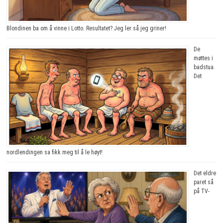
Blondinen ba om å vinne i Lotto. Resultatet? Jeg ler så jeg griner!
De
møttes i
badstua.
Det
nordlendingen sa fikk meg til å le høyt!
Det eldre
paret så
på TV-