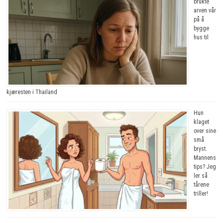
brukte
arven vår
på å
bygge
hus til
kjæresten i Thailand
Hun
klaget
over sine
små
bryst.
Mannens
tips? Jeg
ler så
tårene
triller!