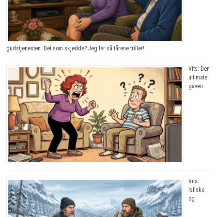
gudstjenesten. Det som skjedde? Jeg ler så tårene triller!
Vits: Den
ultimate
gaven
Vits:
Isfiske
og