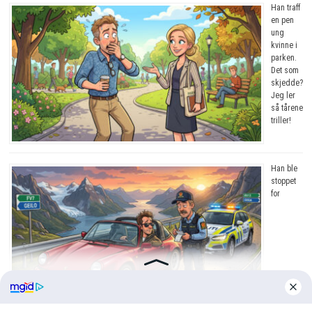
Han traff
en pen
ung
kvinne i
parken.
Det som
skjedde?
Jeg ler
så tårene
triller!
Han ble
stoppet
for