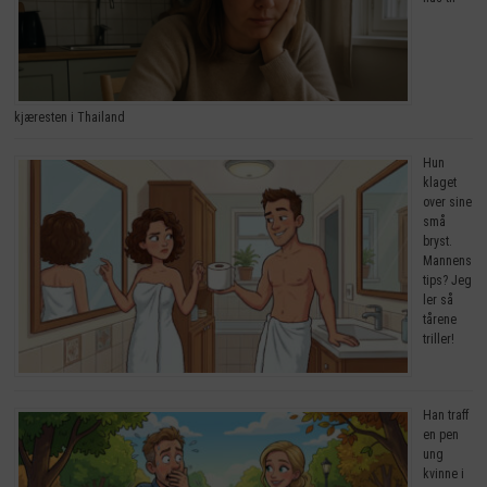
kjæresten i Thailand
Hun
klaget
over sine
små
bryst.
Mannens
tips? Jeg
ler så
tårene
triller!
Han traff
en pen
ung
kvinne i