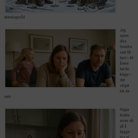
ekteskapsråd
Jeg
synes
ikke
foreldre
som får
barn i 40-
årene
burde
klage –
det
valget
tok de
selv!
Pappa
brukte
arven vår
på å
bygge
hus til