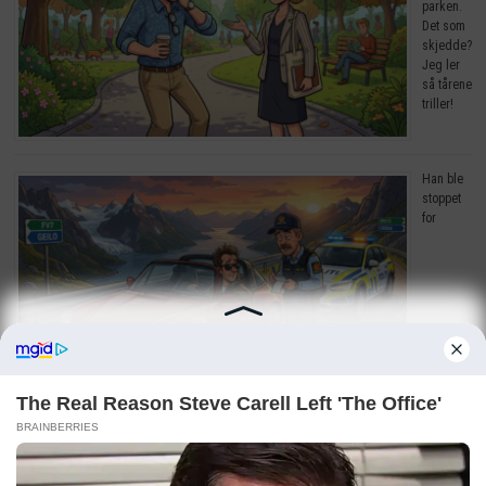
parken.
Det som
skjedde?
Jeg ler
så tårene
triller!
Han ble
stoppet
for
råkjøring. Grunnen? Jeg ler så tårene triller!