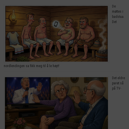
De
møttes i
badstua.
Det
nordlendingen sa fikk meg til å le høyt!
Det eldre
paret så
på TV-