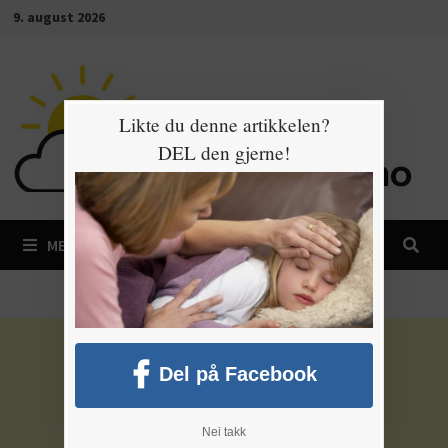
Gå
9. august 2026
til
innhold
Likte du denne artikkelen?
DEL den gjerne!
MENY
Del på Facebook
Nei takk